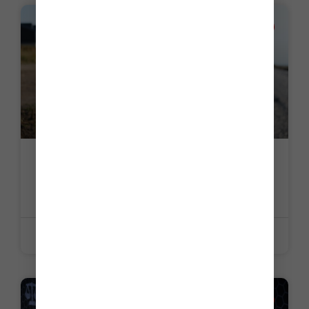
ACTUALITE
Géomètres-experts : l’exercice en
société précisé
LIRE LA SUITE »
15 juin 2026
ACTUALITE