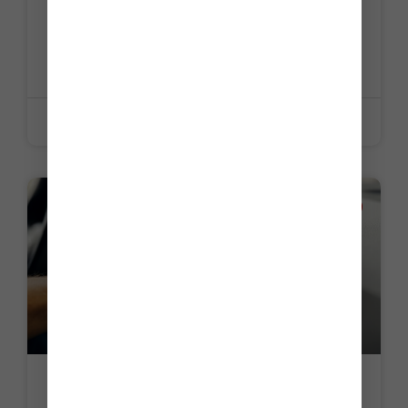
Villages vacances : revue des mesures
de classement
LIRE LA SUITE »
12 juin 2026
ACTUALITE
Automobile : surveillance accrue du
risque cyber