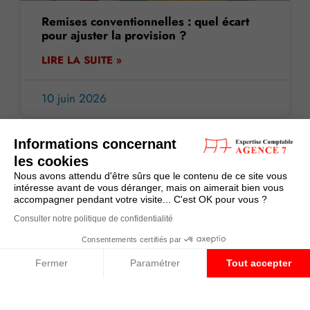
Remises conventionnelles : quel écart
pour ajuster la provision ?
LIRE LA SUITE »
10 juin 2026
Informations concernant
les cookies
ACTUALITE
Nous avons attendu d'être sûrs que le contenu de ce site vous
intéresse avant de vous déranger, mais on aimerait bien vous
accompagner pendant votre visite... C'est OK pour vous ?
Consulter notre politique de confidentialité
Consentements certifiés par
Fermer
Paramétrer
Tout accepter
Plateforme de Gestion du Consentement : Personnalisez vos O
Axeptio consent
Simplification de la vie économique : les
nouveautés pour les baux commerciaux