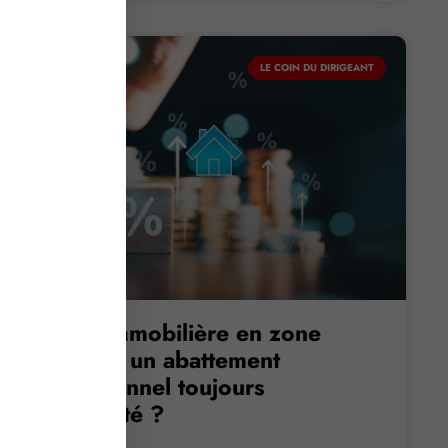
LE COIN DU DIRIGEANT
Vente immobilière en zone
tendue : un abattement
exceptionnel toujours
d’actualité ?