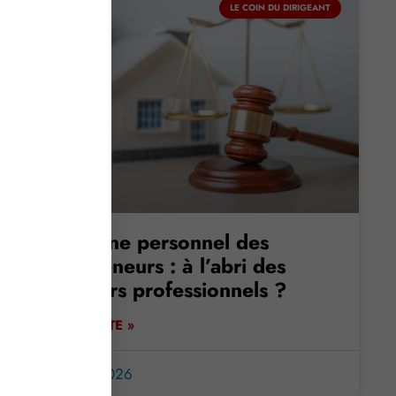
LE COIN DU DIRIGEANT
Patrimoine personnel des
entrepreneurs : à l’abri des
créanciers professionnels ?
LIRE LA SUITE »
16 février 2026