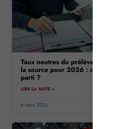
Taux neutres du prélèvement à
la source pour 2026 : c’est
parti ?
LIRE LA SUITE »
6 mars 2026