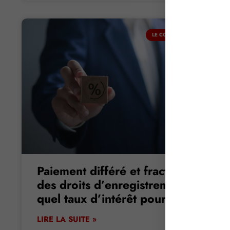
LE COIN DU DIRIGEANT
Paiement différé et fractionné
des droits d’enregistrement :
quel taux d’intérêt pour 2026 ?
LIRE LA SUITE »