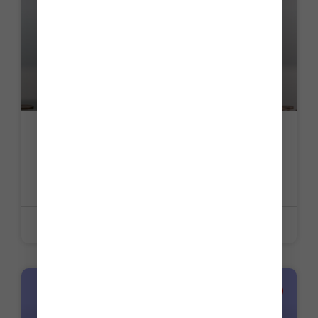
Retraites supplémentaires à prestations
définies : une mise à jour récente à
connaître
LIRE LA SUITE »
8 juin 2026
ACTUALITE