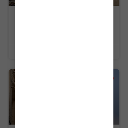
Accises sur les alcools et tabacs :
précisions en cas de liquidation
judiciaire
LIRE LA SUITE »
8 juin 2026
LA PETITE HISTOIRE DU JOUR