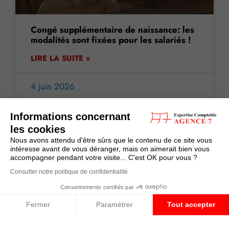
Congé supplémentaire de naissance: les
modalités sont fixées pour les salariés !
LIRE LA SUITE »
4 juin 2026
Informations concernant
les cookies
ACTUALITE
Nous avons attendu d'être sûrs que le contenu de ce site vous
intéresse avant de vous déranger, mais on aimerait bien vous
accompagner pendant votre visite... C'est OK pour vous ?
Consulter notre politique de confidentialité
Consentements certifiés par
Fermer
Paramétrer
Tout accepter
Plateforme de Gestion du Consentement : Personnalisez vos O
Axeptio consent