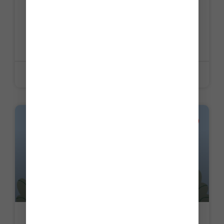
C’est l’histoire d’un propriétaire qui
vend sa résidence principale… qu’il n’a
jamais occupée…
LIRE LA SUITE »
5 juin 2026
ACTUALITE
Versement mobilité : du nouveau au 1er