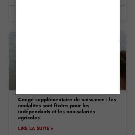
5 juin 2026
ACTUALITE
Congé supplémentaire de naissance : les
modalités sont fixées pour les
indépendants et les non-salariés
agricoles
LIRE LA SUITE »