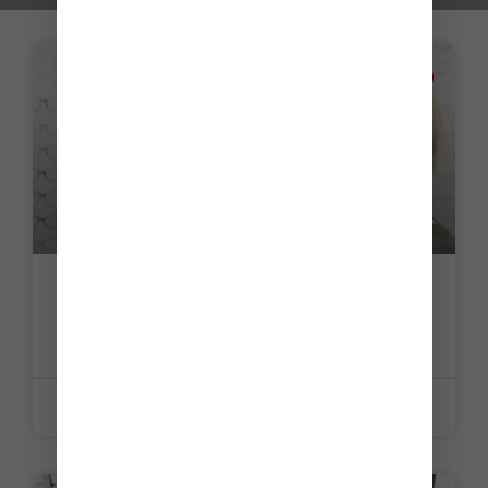
ACTUALITE
Opticien-lunetier : intervention possible
dans les Ehpad
LIRE LA SUITE »
22 juin 2026