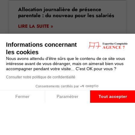
Allocation journalière de présence
parentale : du nouveau pour les salariés
LIRE LA SUITE »
18 juin 2026
Informations concernant
les cookies
Nous avons attendu d'être sûrs que le contenu de ce site vous
intéresse avant de vous déranger, mais on aimerait bien vous
accompagner pendant votre visite... C'est OK pour vous ?
ACTUALITE
Consulter notre politique de confidentialité
Consentements certifiés par
Fermer
Paramétrer
Tout accepter
Plateforme de Gestion du Consentement : Personnalisez vos O
Axeptio consent
Notre plateforme vous permet d'adapter et de gérer vos paramètr
Successions : vers une revalorisation du
forfait frais d’obsèques déductible ?