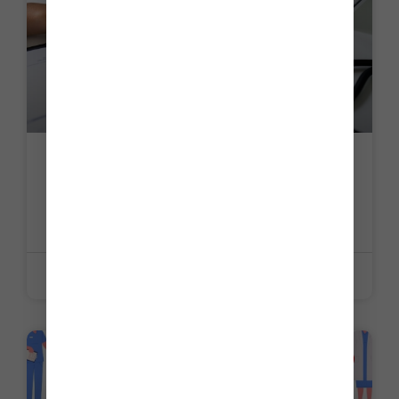
Établissements de santé : fin du
suspense pour le coefficient de
minoration
LIRE LA SUITE »
22 juin 2026
ACTUALITE