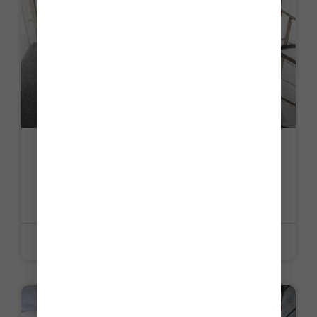
ACTUALITE
Accident de travail et maladie
professionnelle : bientôt une limitation
des indemnités journalières
LIRE LA SUITE »
22 juin 2026
ACTUALITE