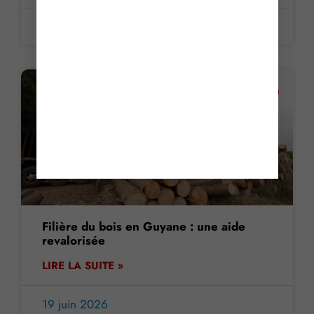
19 juin 2026
ACTUALITE
Filière du bois en Guyane : une aide
revalorisée
LIRE LA SUITE »
19 juin 2026