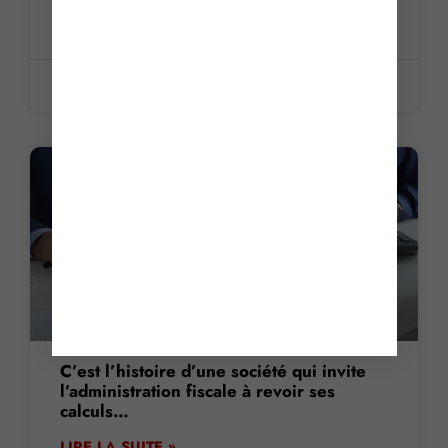
LIRE LA SUITE »
29 mai 2026
LA PETITE HISTOIRE DU JOUR
C’est l’histoire d’une société qui invite
l’administration fiscale à revoir ses
calculs…
LIRE LA SUITE »