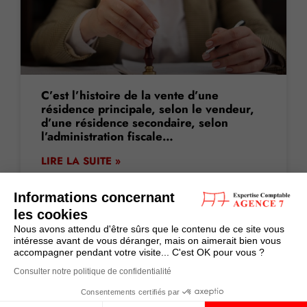
C’est l’histoire de la vente d’une
résidence principale, selon le vendeur,
d’une résidence secondaire, selon
l’administration fiscale…
LIRE LA SUITE »
Informations concernant
10 avril 2026
les cookies
Nous avons attendu d'être sûrs que le contenu de ce site vous
intéresse avant de vous déranger, mais on aimerait bien vous
accompagner pendant votre visite... C'est OK pour vous ?
LA PETITE HISTOIRE DU JOUR
Consulter notre politique de confidentialité
Consentements certifiés par