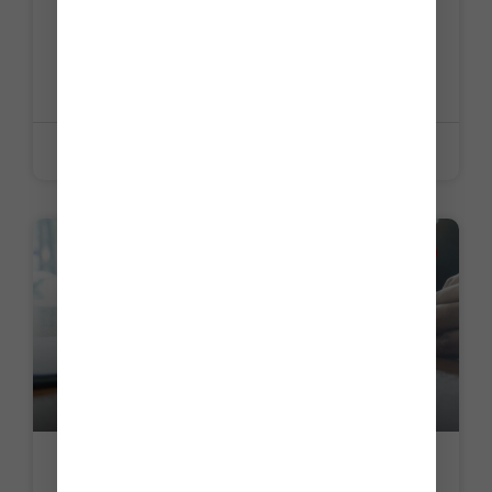
C’est l’histoire d’un propriétaire qui
vend sa résidence principale… qu’il n’a
jamais occupée…
LIRE LA SUITE »
5 juin 2026
LA PETITE HISTOIRE DU JOUR
C’est l’histoire d’un dirigeant pour qui
tout est une affaire de proportion…