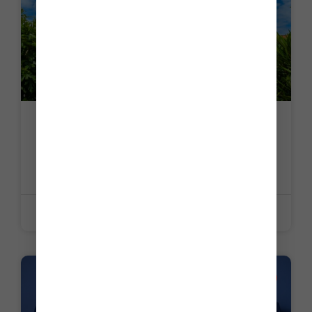
C’est l’histoire d’un propriétaire de sa
résidence principale… qui pensait
pleinement l’être…
LIRE LA SUITE »
3 juillet 2026
LA PETITE HISTOIRE DU JOUR