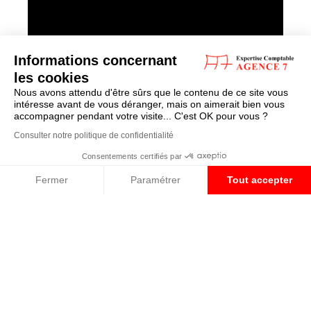
Informations concernant
les cookies
Nous avons attendu d'être sûrs que le contenu de ce site vous
intéresse avant de vous déranger, mais on aimerait bien vous
accompagner pendant votre visite... C'est OK pour vous ?
Consulter notre politique de confidentialité
Consentements certifiés par
Fermer
Paramétrer
Tout accepter
Plateforme de Gestion du Consentement : Personnalisez vos O
Axeptio consent
Notre plateforme vous permet d'adapter et de gérer vos paramètr