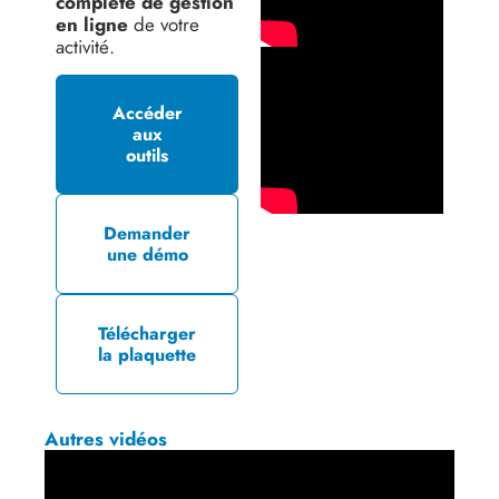
complète de gestion
en ligne
de votre
activité.
Accéder
aux
outils
Demander
une démo
Télécharger
la plaquette
Autres vidéos