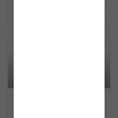
LIRE LA SUITE »
25 juin 2026
ACTUALITE
Publicité pour les boissons alcooliques :
bonne nouvelle pour la TVA
LIRE LA SUITE »