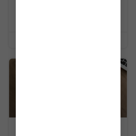
Travailleurs indépendants : un panorama
des aides de l’Assurance maladie
LIRE LA SUITE »
25 juin 2026
ACTUALITE
Retraite des débitants de tabac : mise à
jour annuelle du calcul de la rente