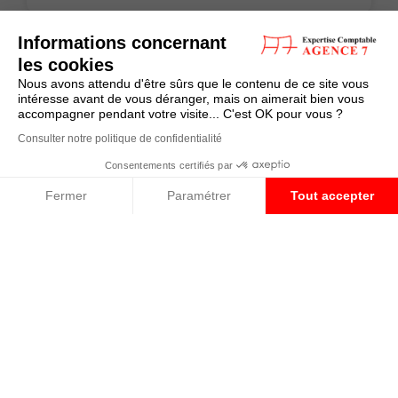
Informations concernant
les cookies
ACTUALITE
Nous avons attendu d'être sûrs que le contenu de ce site vous
intéresse avant de vous déranger, mais on aimerait bien vous
accompagner pendant votre visite... C'est OK pour vous ?
Consulter notre politique de confidentialité
Consentements certifiés par
Fermer
Paramétrer
Tout accepter
Plateforme de Gestion du Consentement : Personnalisez vos O
Axeptio consent
Simplification de la vie économique :
sanctions et médiation, que retenir ?
Notre plateforme vous permet d'adapter et de gérer vos paramètr
LIRE LA SUITE »
24 juin 2026