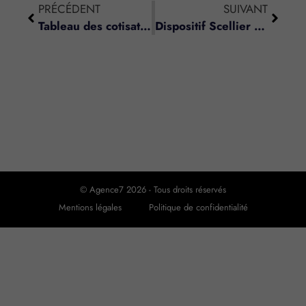
PRÉCÉDENT
SUIVANT
Tableau des cotisations sociales appliquées aux salaires
Dispositif Scellier – Plafonds de loyer et de ressources
© Agence7 2026 - Tous droits réservés
Mentions légales
Politique de confidentialité