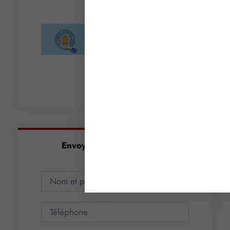
Lire la suite »
Taxe de 3 % sur les
immeubles : jusqu’où va
la tolérance de
l’administration ?
Lire la suite »
Envoyez-nous un message