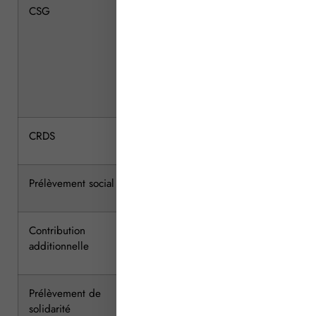
CSG
8,2 %, dont 5,1 % déductibles
du revenu global de l’année de
paiement de la CSG (pour les
revenus imposables à l’impôt
sur le revenu calculé selon le
barème progressif)
CRDS
0,5 %
Prélèvement social
4,5 %
Contribution
0,3 %
additionnelle
Prélèvement de
2 %
solidarité