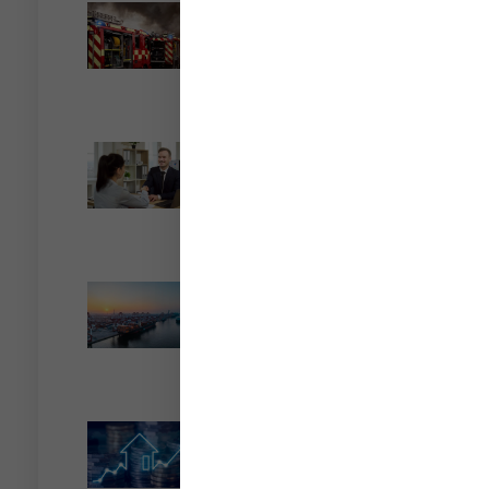
Incendies : levée des
interdictions de
circulation
Lire la suite »
Cautionnement : le
terme de l’engagement
libère-t-il la caution ?
Lire la suite »
Transport fluvial de
marchandises : une aide
financière bienvenue
Lire la suite »
Encadrement des loyers
: une année de plus