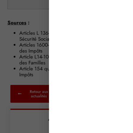
Sources
:
Articles L 136-1 et suivants du Code de la
Sécurité Sociale
Articles 1600-0 C et suivants du Code Général
des Impôts
Article L14-10-1 du Code de l’Action Sociale et
des Familles
Article 154 quinquies du Code Général des
Impôts
Retour aux
actualités
Articles récents