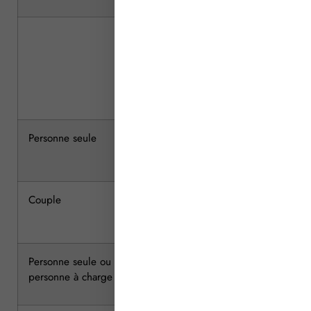
Zone A
(en
euros)
Personne seule
46 630
Couple
69 688
Personne seule ou couple ayant une
83 770
personne à charge