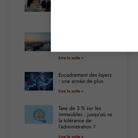
terme de l’engagement
libère-t-il la caution ?
Lire la suite »
Transport fluvial de
marchandises : une aide
financière bienvenue
Lire la suite »
Encadrement des loyers
: une année de plus
Lire la suite »
Taxe de 3 % sur les
immeubles : jusqu’où va
la tolérance de
l’administration ?
Lire la suite »