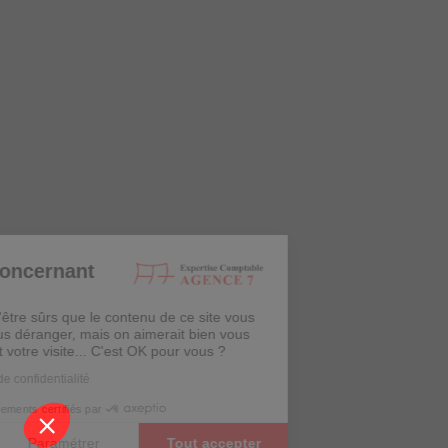
Informations concernant
les cookies
Nous avons attendu d'être sûrs que le contenu de ce site vous
intéresse avant de vous déranger, mais on aimerait bien vous
accompagner pendant votre visite... C'est OK pour vous ?
Consulter notre politique de confidentialité
Consentements certifiés par
Fermer
Paramétrer
Tout accepter