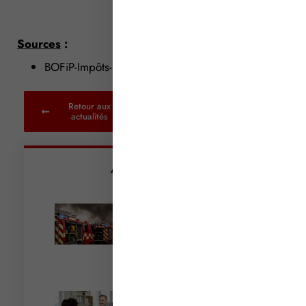
Sources
:
BOFiP-Impôts-BOI-RICI-230 et suivants
Retour aux
actualités
Articles récents
Incendies : levée des
interdictions de
circulation
Lire la suite »
Cautionnement : le