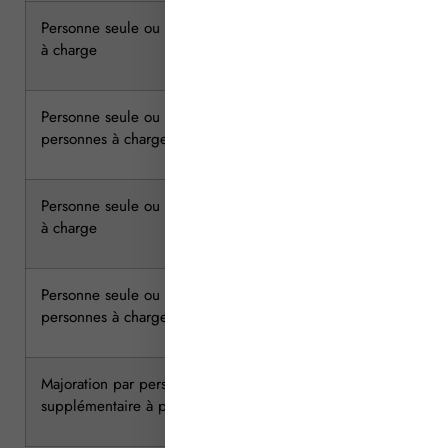
Personne seule ou couple ayant une personne
45 100
à charge
Personne seule ou couple ayant deux
54 441
personnes à charge
Personne seule ou couple ayant trois personnes
64 047
à charge
Personne seule ou couple ayant quatre
72 180
personnes à charge
Majoration par personne à charge
+ 8 054
supplémentaire à partir de la cinquième