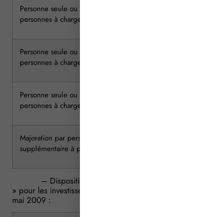
Personne seule ou couple ayant deux
100 343
personnes à charge
Personne seule ou couple ayant trois
118 788
personnes à charge
Personne seule ou couple ayant quatre
133 666
personnes à charge
Majoration par personne à charge
+
supplémentaire à partir de la cinquième
14 899
– Dispositif « Scellier intermédiaire Outre-mer
» pour les investissements réalisés à compter du 27
mai 2009 :