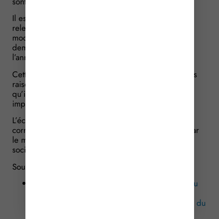
sont détaillées
ici
.
Il est néanmoins possible pour les entreprises ne
relevant pas de ces cas de figure de solliciter une
modification du montant de leurs provisions. Cette
demande doit être faite avant le 1er décembre de
l’année précédente.
Cette demande pourra être faite si l’entreprise a des
raisons de penser que le montant des provisions tel
qu’il est normalement dû entrainera un écart trop
important avec le montant réel des remises.
L’écart permettant de faire cette demande doit
correspondre à un pourcentage qui doit être fixé par
le ministère chargé de la santé et de la sécurité
sociale.
Sources :
Décret no 2026-395 du 22 mai 2026 relatif au
recouvrement des remises conventionnelles
mentionnées aux articles L. 162-18 et L. 165-4 du
code de la sécurité sociale