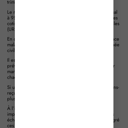
trimestriel en 4 parts égales sur l’année.
Le montant total de ces provisions sur l’année est égal
à 95 % du montant dû à l’Union de recouvrement des
cotisations de sécurité sociale et d’allocations familiales
(URSSAF) au titre de l’antépénultième année civile.
En cas de trop-perçu ou de moins-reçu par l’assurance
maladie, des régularisations sont opérées dans l’année
civile qui suit.
Il est désormais précisé que ces versements
prévisionnels doivent être versés au plus tard les 1er
mars, 1er juin, 1er septembre et 1er décembre de
chaque année.
Si une régularisation est nécessaire en cas d’un moins-
reçu, le versement de régularisation doit être fait au
plus tard le 1er décembre de l’année suivante.
À l’inverse, en cas de trop-perçu, son montant est
imputé sur les provisions de l’année suivante. Le cas
échéant, en cas d’excédent restant à récupérer malgré
ces imputations, un versement complémentaire de