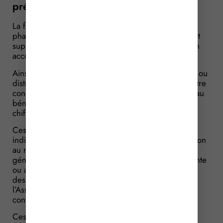
précisé
La fixation du prix de vente des produits
pharmaceutiques faisant l’objet d’un remboursement
suppose la mise en place d’une concertation et d’un
accord avec l’assurance maladie.
Ainsi, pour les entreprises qui exploitent, importent ou
distribuent ces produits, des conventions peuvent être
conclues avec l’Assurance maladie visant à prévoir, au
bénéfice de celle-ci, une remise d’une partie du
chiffre d’affaires réalisé sur ces produits.
Ces conventions, qui peuvent être nationales ou
individuelles, sont souvent une condition sine qua non
au remboursement des produits. Elles prévoient
généralement qu’au-delà d’un certain volume de vente
ou au-delà d’un certain chiffre d’affaires, une partie
des gains réalisés doit être reversée auprès de
l’Assurance maladie. On parle alors de remises
conventionnelles.
Ces remises font l’objet d’un paiement provisionnel