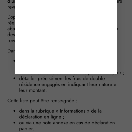
d’un abattement forfaitaire de 10 % appliqué sur leurs
revenus déclarés au titre des frais professionnels.
L’option pour les frais réels Lorsque les dépenses
réellement engagées sont supérieures à cet
abattement, il est possible d’opter pour la déduction
des frais réels lors de la déclaration annuelle de
revenus.
Dans ce cadre, il faut :
réintégrer aux salaires imposables l’ensemble
des allocations, avantages en nature et
remboursements de frais versés par l’employeur ;
détailler précisément les frais de double
résidence engagés en indiquant leur nature et
leur montant.
Cette liste peut être renseignée :
dans la rubrique « Informations » de la
déclaration en ligne ;
ou via une note annexe en cas de déclaration
papier.