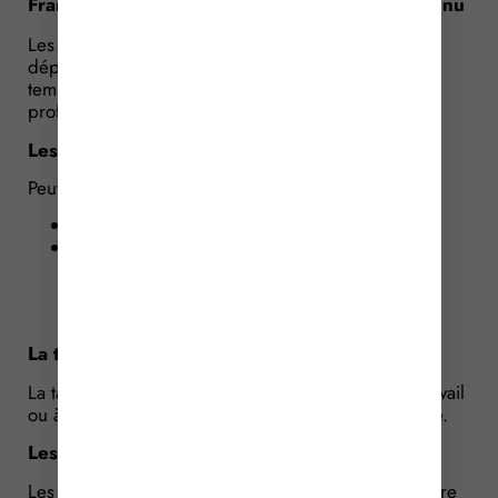
Frais admis en déduction de l’impôt sur le revenu
Les frais admis en déduction correspondent aux
dépenses supplémentaires liées à l’occupation
temporaire d’un 2nd logement pour raisons
professionnelles.
Les frais de logement
Peuvent notamment être déduits :
les loyers du 2nd logement ;
les charges annexes telles que :
l’assurance habitation ;
les abonnements d’eau, d’électricité,
d’internet.
La taxe foncière
La taxe foncière du logement situé sur le lieu de travail
ou à proximité peut également être prise en compte.
Les frais de repas
Les dépenses supplémentaires de repas peuvent être