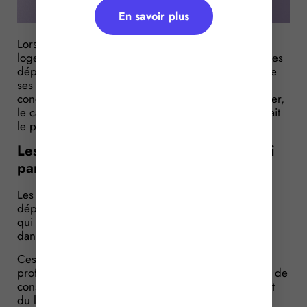
En savoir plus
Lorsqu’un salarié est contraint de vivre dans un 2nd
logement pour des raisons professionnelles, certaines
dépenses supplémentaires peuvent être déduites de
ses revenus imposables. Encore faut-il remplir les
conditions prévues par l’administration fiscale et opter,
le cas échéant, pour le régime des frais réels. On fait
le point…
Les frais de double résidence : de quoi
parle-t-on ?
Les frais de double résidence correspondent aux
dépenses supplémentaires engagées par un salarié
qui doit résider, pour des raisons professionnelles,
dans un lieu différent de son domicile habituel.
Ces dépenses sont considérées comme des frais
professionnels lorsqu’il est impossible pour le foyer de
conserver une seule résidence en raison notamment
du lieu de travail de chacun des conjoints.