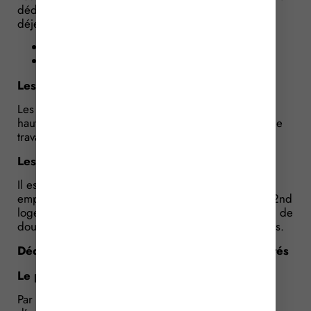
déduites lorsque le salarié ne peut pas rentrer
déjeuner à son domicile en raison :
de l’éloignement du lieu de travail ;
ou des horaires de travail.
Les frais de transport
Les frais de déplacement sont également admis à
hauteur d’un aller-retour par semaine entre le lieu de
travail et le domicile familial.
Les intérêts d’emprunt immobilier
Il est enfin possible de déduire les intérêts d’un
emprunt immobilier contracté pour l’acquisition du 2nd
logement, à condition de démontrer que la situation de
double résidence est appelée à durer dans le temps.
Déduire les frais de double résidence : modalités
Le principe : l’abattement forfaitaire de 10 %
Par défaut, les salariés bénéficient automatiquement