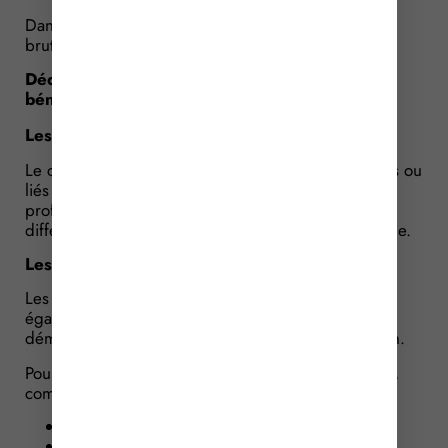
Dans ce cas, elles peuvent être déduites du revenu
brut imposable.
Déduction des frais de double résidence :
bénéficiaires
Les couples mariés ou pacsés
Le cas le plus fréquent concerne les couples mariés ou
liés par un Pacs, lorsque chacun exerce une activité
professionnelle dans des zones géographiques
différentes rendant impossible une résidence unique.
Les concubins
Les particuliers vivant en concubinage peuvent
également bénéficier du dispositif, à condition de
démontrer la stabilité et la continuité de leur relation.
Pour cela, plusieurs éléments peuvent être produits,
comme :
un bail établi aux deux noms ;
la reconnaissance d’un enfant ;