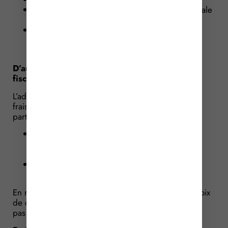
l’acquisition commune de la résidence principale
;
des factures d’électricité, de gaz ou de
téléphonie établies alternativement ou
simultanément aux deux noms.
D’autres situations admises par l’administration
fiscale
L’administration fiscale admet aussi la déduction des
frais de double résidence dans certaines situations
particulières, notamment :
en cas de précarité de l’emploi (stage, CDD,
missions d’intérim, période d’essai d’un CDI,
etc.) ;
lorsque des impératifs familiaux justifient le
maintien de 2 résidences.
En revanche, les dépenses résultant d’un simple choix
de confort ou de convenances personnelles ne sont
pas déductibles.