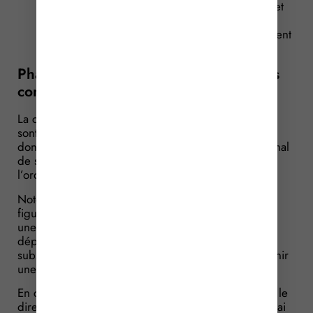
promotion et d’évaluation de leur bon usage, et
de concourir à la pharmacovigilance, à la
matériovigilance, et à la politique du médicament
et des dispositifs médicaux stériles.
Pharmacies à usage intérieur (PUI) : les
conditions
La création, le transfert ou la suppression d’une PUI
sont subordonnés à la délivrance d’une autorisation
donnée par le Directeur général de l’Agence régional
de santé (ARS), après avis du conseil compétent de
l’ordre national des pharmaciens.
Notez qu’en cas de modifications des éléments
figurant dans l’autorisation, il est nécessaire de faire
une déclaration préalable auprès de l’ARS dont
dépend le PUI (sauf en cas de modifications
substantielles : dans ce cas, il est nécessaire d’obtenir
une nouvelle autorisation).
En cas de danger immédiat pour la santé publique, le
directeur général de l’ARS peut suspendre sans délai