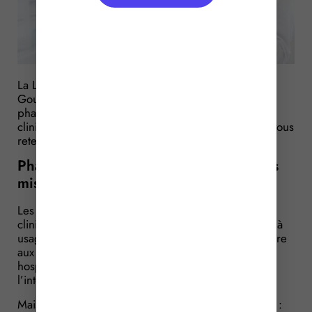
La Loi Santé, votée en janvier 2016, autorisait le
Gouvernement à revoir la législation relative aux
pharmacies implantées dans les hôpitaux et les
cliniques. C’est désormais chose faite : que devez-vous
retenir de la nouvelle réglementation ?
Pharmacies à usage intérieur (PUI) : les
missions
Les pharmacies situées dans les hôpitaux et les
cliniques, juridiquement dénommées « pharmacies à
usage intérieur » (PUI), ont pour objectif de répondre
aux besoins pharmaceutiques des patients qui sont
hospitalisés dans les établissements de santé à
l’intérieur desquels elles sont implantées.
Mais leur champ d’intervention peut être plus large :