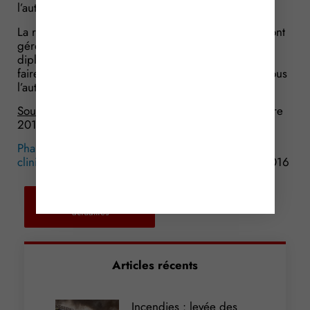
l’autorisation pour une période maximale de 3 mois.
La réglementation précise également que les PUI sont
gérées par une personne ayant obligatoirement le
diplôme de pharmacien. Ces dernières peuvent se
faire aider par des collaborateurs qui sont placés sous
l’autorité du pharmacien chargé de la gérance.
Source :
Ordonnance n° 2016-1729 du 15 décembre
2016 relative aux pharmacies à usage intérieur
Pharmacies implantées dans les hôpitaux et les
cliniques : du nouveau !
© Copyright WebLex – 2016
Retour aux
actualités
Articles récents
Incendies : levée des