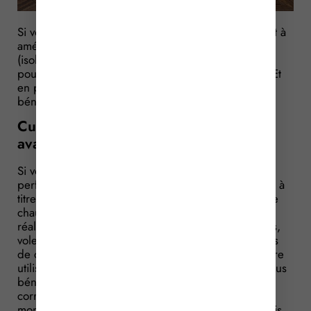
Si vous envisagez de faire réaliser des travaux visant à
améliorer la qualité énergétique de votre logement
(isolation, équipements de chauffage, etc.), vous
pourrez bénéficier d’un crédit d’impôt spécifique. Et
en plus de ce coup de pouce fiscal, vous pourrez
bénéficier d’un coup de pouce financier…
Cumuler un avantage fiscal et un
avantage financier
Si vous réalisez certains travaux visant à améliorer la
performance énergétique de votre logement (utilisé à
titre de résidence principale), du type installation de
chaudière à haute performance énergétique,
réalisation de travaux d’isolation thermique (fenêtres,
volets, murs, toiture, etc.), installation d’équipements
de chauffage ou de fourniture d’eau chaude sanitaire
utilisant une source d’énergie renouvelable, etc., vous
bénéficierez d’un crédit d’impôt dont le montant
correspond à 30 % du montant des dépenses. Le
montant des dépenses prises en compte est toutefois