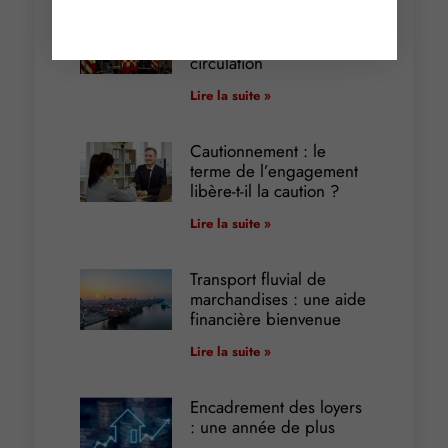
Incendies : levée des
interdictions de
circulation
Lire la suite »
Cautionnement : le
terme de l’engagement
libère-t-il la caution ?
Lire la suite »
Transport fluvial de
marchandises : une aide
financière bienvenue
Lire la suite »
Encadrement des loyers
: une année de plus