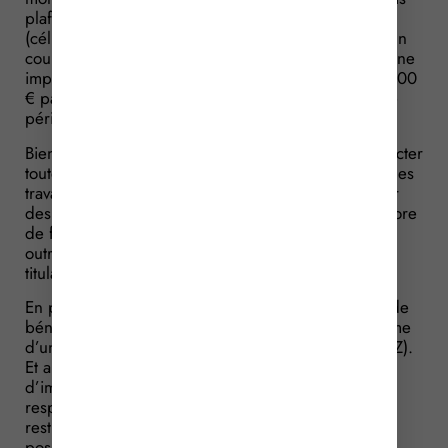
plafonné à 8 000 € pour une personne seule
(célibataire, veuve ou divorcée) ou 16 000 € pour un
couple (couple marié ou lié par un Pacs, soumis à une
imposition commune), ce plafond étant majoré de 400
€ par personne à charge (plafond apprécié sur une
période de 5 années).
Bien entendu, cet avantage fiscal suppose de respecter
toutes ses conditions d’application : non seulement les
travaux, équipements et matériaux doivent respecter
des critères techniques très précis (ils viennent encore
de faire l’objet de quelques ajustements), mais en
outre ils doivent être réalisés par une entreprise
titulaire d’un label RGE.
En plus de cet avantage fiscal, il est aussi possible de
bénéficier d’un avantage financier qui prend la forme
d’un prêt à taux 0 pour financer ces travaux (éco-PTZ).
Et alors que le cumul de cet éco-PTZ et du crédit
d’impôt n’était possible que pour les personnes qui
respectaient des conditions de ressources, cette
restriction est supprimée. En pratique, ce cumul
possible sans conditions de ressources est effectif