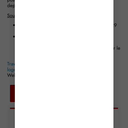
depuis le 1er mars 2016.
Source :
Loi de Finances pour 2017 n° 2016-1917 du 29
décembre 2016 (article 23)
Arrêté du 30 décembre 2016 pris pour
l’application de l’article 200 quater du code
général des impôts relatif au crédit d’impôt sur le
revenu pour la transition énergétique
Travaux d’amélioration énergétique dans votre
logement : cumulez les avantages !
© Copyright
WebLex – 2016
Retour aux
actualités
Articles récents