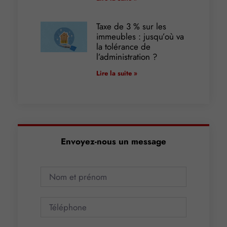
Taxe de 3 % sur les
immeubles : jusqu’où va
la tolérance de
l’administration ?
Lire la suite »
Envoyez-nous un message