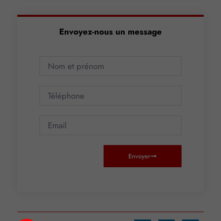
Envoyez-nous un message
Envoyer