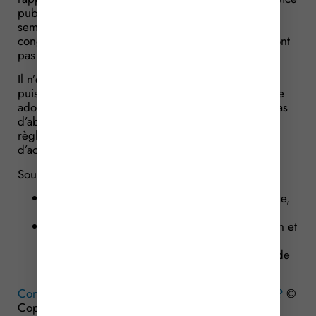
public, elle doit verser une indemnité limitée à 4
semaines de congés. Rappelons en effet que les
congés des années précédentes s’éteignent s’ils n’ont
pas été pris dans l’année.
Il n’est pas à exclure d’autres avancées sur ce point
puisqu’une Loi conforme au droit européen doit être
adoptée à propos du calcul des congés payés en cas
d’absence. Il est donc possible que de nouvelles
règles voient prochainement le jour en matière
d’acquisition de congés payés. Affaire à suivre…
Source :
Arrêt de la Cour de Cassation, chambre sociale,
du 22 juin 2016, n° 15-2011
Directive 2003/88/CE du Parlement européen et
du Conseil du 4 novembre 2003 concernant
certains aspects de l’aménagement du temps de
travail
Congés payés : 4 ou 5 semaines par an, minimum ?
©
Copyright WebLex – 2016