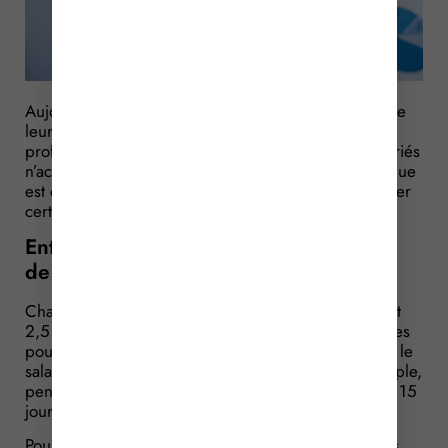
Aujourd’hui, pendant les périodes de suspension de
leur contrat de travail non liées à une maladie
professionnelle ou à un accident de travail, vos salariés
n’acquièrent pas de congés payés. Mais cette pratique
est contraire au droit européen. Ce qui peut impacter
certaines entreprises…
Entreprises délégataires d’une mission
de service public : des spécificités
Chaque mois de travail accompli, un salarié acquiert
2,5 jours ouvrables de congé, soit 30 jours ouvrables
pour 1 année de travail effectif. Réciproquement, si le
salarié est absent, pour cause de maladie par exemple,
pendant 6 mois, il n’aura acquis sur une année que 15
jours ouvrables de congés.
Pourtant, une directive européenne prévoit que tous