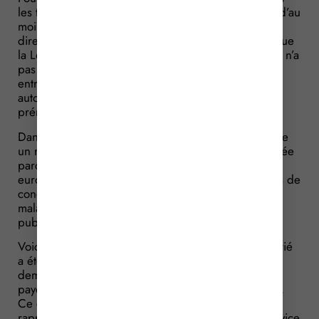
les travailleurs doivent bénéficier d’un congé payé d’au
moins 4 semaines par an. Mais, sachez qu’une
directive européenne ne s’impose pas à vous tant que
la Loi française ne le prévoit pas, c’est-à-dire qu’elle n’a
pas été transposée en droit français… Sauf pour les
entreprises chargées d’un service public par une
autorité publique, disposant dans ce cadre de
prérogatives de puissance publique !
Dans une affaire récente, une entreprise qui exploite
un réseau de transports en commun a été condamnée
parce qu’elle devait respectée cette directive
européenne qui prévoit un minimum de 4 semaines de
congés par an, même pour un salarié absent pour
maladie. Elle est en effet délégataire d’un service
public.
Voici ce qu’il s’est passé dans cette affaire : un salarié
a été absent pendant un peu plus de 3 ans et a
demandé à bénéficier d’une indemnité de congés
payés, malgré son absence pour une longue durée.
Ce que l’employeur a refusé. Mais le juge a, ici,
rappelé que, parce qu’elle est délégataire d’un service