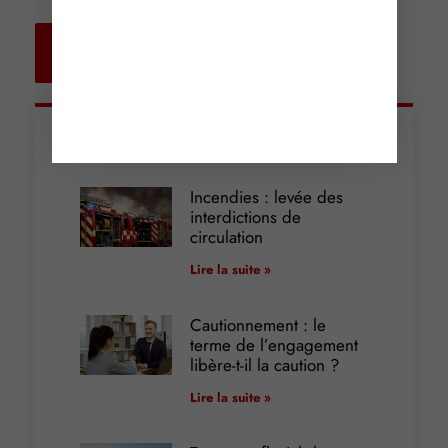
Retour aux
actualités
Articles récents
Incendies : levée des
interdictions de
circulation
Lire la suite »
Cautionnement : le
terme de l’engagement
libère-t-il la caution ?
Lire la suite »