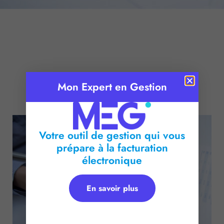
Mon Expert en Gestion
Publié le :
15 juillet 2016
Temps de lecture :
2
minutes
Votre outil de gestion qui vous
prépare à la facturation
électronique
En savoir plus