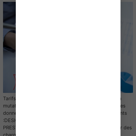
Tarifs des notaires Actes relatifs à la propriété et la
mutation de propriété – 2016Les cahiers des charges
donnent lieu à la perception des émoluments suivants
:DESIGNATION DE LA
PRESTATIONEMOLUMENTEtablissement d’un cahier des
charges en vue d’une ad…