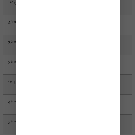
er
1
trimestre 2011
103,64
+ 2,25 %
ème
4
trimestre 2010
102,92
+ 1,83 %
ème
3
trimestre 2010
102,36
+ 1,14 %
ème
2
trimestre 2010
101,83
– 0,22 %
er
1
trimestre 2010
101,36
– 1,33 %
ème
4
trimestre 2009
101,07
– 1,88 %
ème
3
trimestre 2009
101,21
– 1,22 %