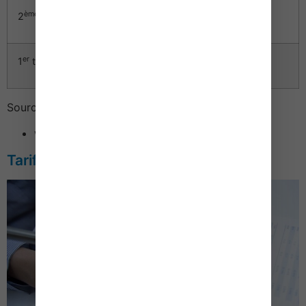
ème
2
trimestre 2009
102,05
+ 0,84 %
er
1
trimestre 2009
102,73
+ 2,73 %
Sources :
www.insee.fr (indicateurs de conjonctures)
Tarifs des Notaires – Formalités – 2016