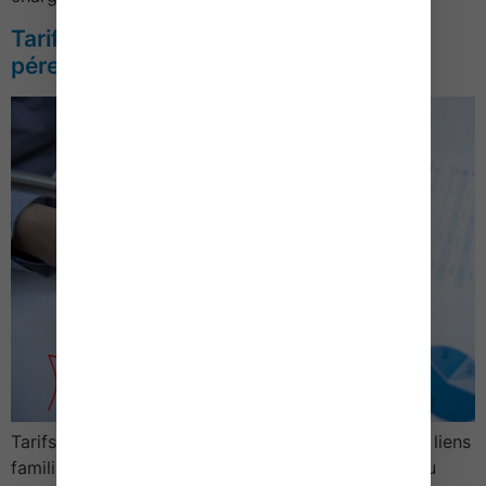
Tarifs des Notaires – Actes relatifs à la
pérennité des liens familiaux – 2016
Tarifs des notaires Actes relatifs à la pérennité des liens
familiaux – 2016Le pacte civil de solidarité initial ou