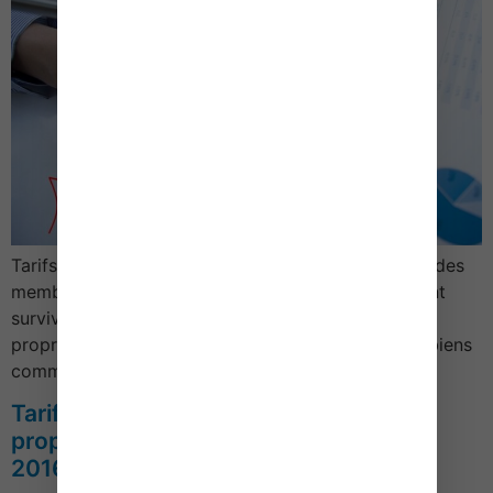
Tarifs des notaires Actes concernant la protection des
membres de la famille – 2016L’option par le conjoint
survivant pour l’acquisition ou l’attribution de biens
propres du prédécédé ou pour le prélèvement de biens
communs donne lieu à la perception d…
Tarifs des Notaires – Actes relatifs à la
propriété et la mutation de propriété –
2016