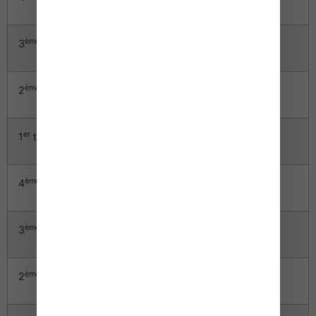
ème
3
trimestre 2012
108,17
+ 2,72 %
ème
2
trimestre 2012
107,65
+ 3,07 %
er
1
trimestre 2012
107,01
+ 3,25 %
ème
4
trimestre 2011
106,28
+ 3,26 %
ème
3
trimestre 2011
105,31
+ 2,88 %
ème
2
trimestre 2011
104,44
+ 2,56 %