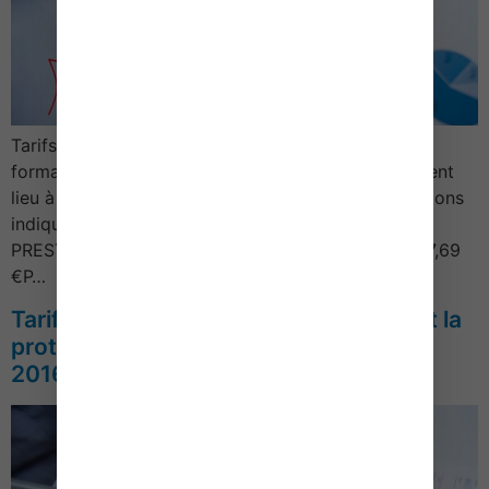
Tarifs des notaires Formalités – 20161/ Coût des
formalités relatives au crédit et à l’immobilierDonnent
lieu à la perception d’émoluments fixes, les prestations
indiquées ci-dessous :DESIGNATION DE LA
PRESTATIONEMOLUMENTAttestation de créancier7,69
€P…
Tarifs des Notaires – Actes concernant la
protection des membres de la famille –
2016