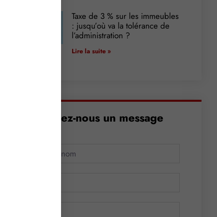
Taxe de 3 % sur les immeubles
: jusqu’où va la tolérance de
l’administration ?
Lire la suite »
Envoyez-nous un message