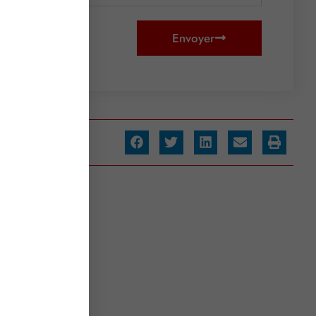
Envoyer
artager :