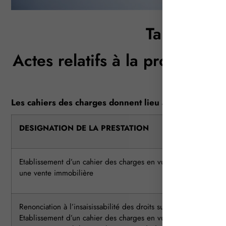
Tarifs des 
Actes relatifs à la propriété 
– 20
Les cahiers des charges donnent lieu à la perception
DESIGNATION DE LA PRESTATION
Etablissement d’un cahier des charges en vue d’une adjudicati
une vente immobilière
Renonciation à l’insaisissabilité des droits sur la résidence
Etablissement d’un cahier des charges en vue d’une adjudicati