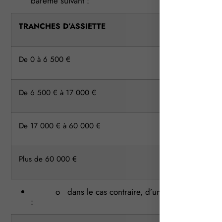
barème suivant :
TRANCHES D’ASSIETTE
De 0 à 6 500 €
De 6 500 € à 17 000 €
De 17 000 € à 60 000 €
Plus de 60 000 €
o dans le cas contraire, d’un émolument proportio
: