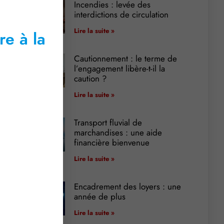
Incendies : levée des
interdictions de circulation
Lire la suite »
re à la
Cautionnement : le terme de
l’engagement libère-t-il la
caution ?
Lire la suite »
Transport fluvial de
marchandises : une aide
financière bienvenue
Lire la suite »
Encadrement des loyers : une
année de plus
Lire la suite »