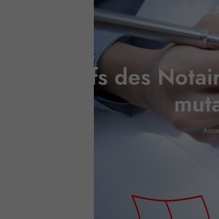
Tarifs des Notair
muta
Accue