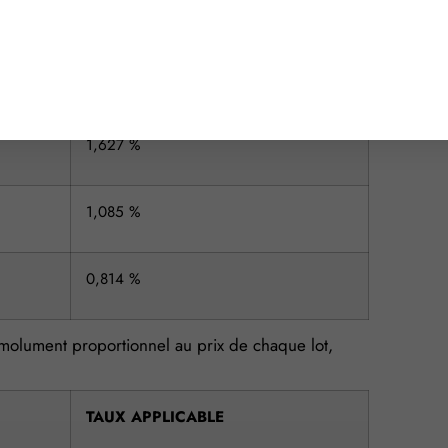
TAUX APPLICABLE
3,945 %
1,627 %
1,085 %
0,814 %
 émolument proportionnel au prix de chaque lot,
TAUX APPLICABLE