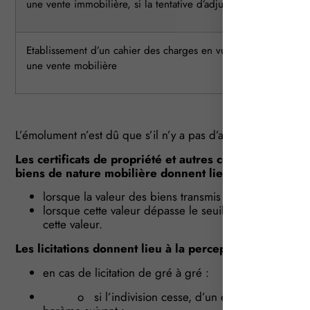
une vente immobilière, si la tentative d’adjudication reste sans 
Etablissement d’un cahier des charges en vue d’une adjudicati
une vente mobilière
L’émolument n’est dû que s’il n’y a pas d’adjudication.
Les certificats de propriété et autres certificats ou att
biens de nature mobilière donnent lieu à la perceptio
lorsque la valeur des biens transmis est inférieure à
lorsque cette valeur dépasse le seuil de 3 120 €, d
cette valeur.
Les licitations donnent lieu à la perception :
en cas de licitation de gré à gré :
o si l’indivision cesse, d’un émolument proportion