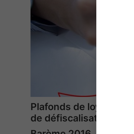
Plafonds de loyer et de
de défiscalisation immo
Barème 2016