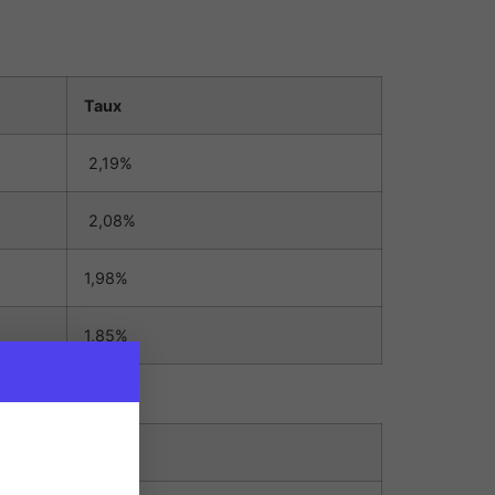
Taux
2,19%
2,08%
1,98%
1,85%
Taux