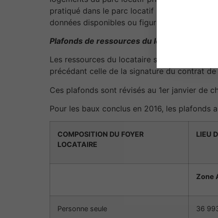
pratiqué dans le parc locatif privé est appré
données disponibles ou figurant dans les pro
Plafonds de ressources du locataire
Les ressources du locataire s’entendent du reve
précédant celle de la signature du contrat de 
Ces plafonds sont révisés au 1er janvier de ch
Pour les baux conclus en 2016, les plafonds a
COMPOSITION DU FOYER
LIEU 
LOCATAIRE
Zone A
Personne seule
36 99