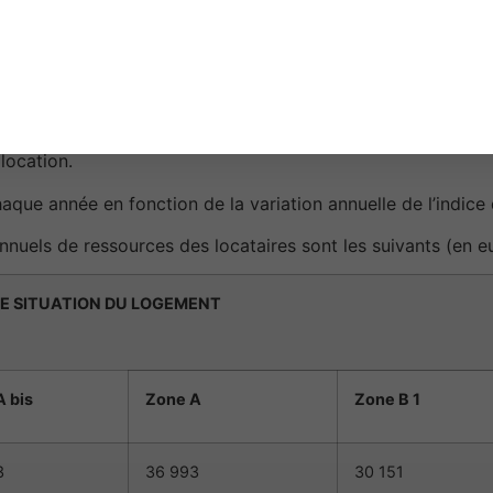
cié par tous moyens, notamment à partir des informations re
grammes locaux de l’habitat.
nu fiscal de référence figurant sur l’avis d’impôt sur le rev
location.
aque année en fonction de la variation annuelle de l’indice
nnuels de ressources des locataires sont les suivants (en eu
DE SITUATION DU LOGEMENT
 bis
Zone A
Zone B 1
3
36 993
30 151