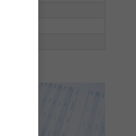
2,08%
2,07%
2,03%
s (2)