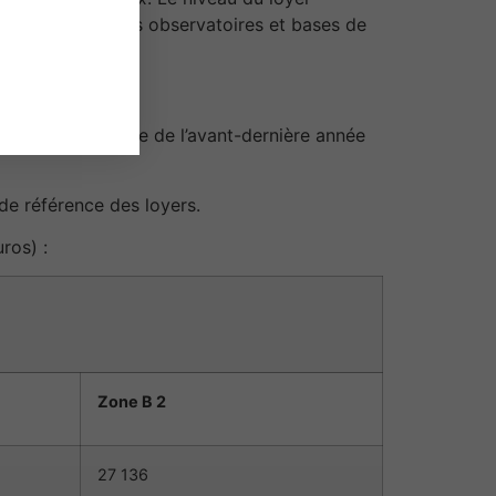
cueillies dans les observatoires et bases de
enu établi au titre de l’avant-dernière année
 de référence des loyers.
ros) :
Zone B 2
27 136