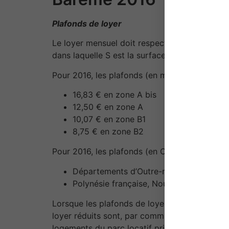
Plafonds de loyer
Le loyer mensuel doit respecter un plafond au 
dans laquelle S est la surface du logement (le
Pour 2016, les plafonds (en métropole), charg
16,83 € en zone A bis
12,50 € en zone A
10,07 € en zone B1
8,75 € en zone B2
Pour 2016, les plafonds (en Outre-mer), charg
Départements d’Outre-mer, Saint Martin,
Polynésie française, Nouvelle-Calédonie, 
Lorsque les plafonds de loyers ne sont pas sen
loyer réduits sont, par commune ou ensemble
logements du parc locatif privé et les plafon