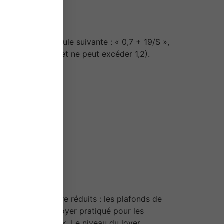
lé selon la formule suivante : « 0,7 + 19/S »,
e la plus proche et ne peut excéder 1,2).
, ils peuvent être réduits : les plafonds de
le niveau du loyer pratiqué pour les
s locatifs sociaux. Le niveau du loyer