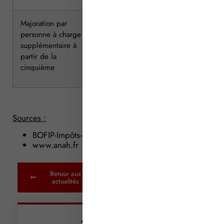
Majoration par
+ 4 439
+ 4 063
personne à charge
supplémentaire à
partir de la
cinquième
Sources :
BOFIP-Impôts-BAREME-000017
www.anah.fr
Retour aux
actualités
Articles récents