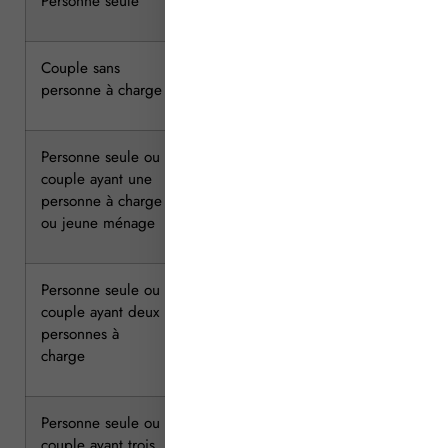
Personne seule
23 132
23 132
Couple sans
34 572
34 572
personne à charge
Personne seule ou
45 320
41 558
couple ayant une
personne à charge
ou jeune ménage
Personne seule ou
54 109
49 779
couple ayant deux
personnes à
charge
Personne seule ou
64 378
58 929
couple ayant trois