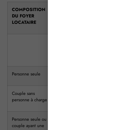
COMPOSITION
LIEU DE SITUATION DU LOGEME
DU FOYER
LOCATAIRE
Paris et
Ile-de-France (h
communes
et communes
limitrophes
limitrophes)
Personne seule
12 725
12 725
Couple sans
20 744
20 744
personne à charge
Personne seule ou
27 191
24 934
couple ayant une