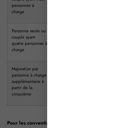
personnes à
charge
Personne seule ou
72 443
66 313
couple ayant
quatre personnes à
charge
Majoration par
+ 8 072
+ 7 389
personne à charge
supplémentaire à
partir de la
cinquième
Pour les conventions à loyer très social