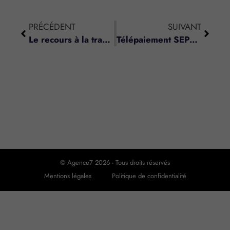
PRÉCÉDENT
SUIVANT
Le recours à la transaction sociale est enfin possible !
Télépaiement SEPA : évitez les pénalités !
© Agence7 2026 - Tous droits réservés
Mentions légales
Politique de confidentialité