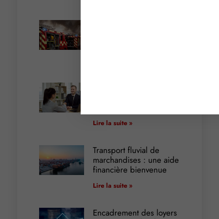
Incendies : levée des
interdictions de
circulation
Lire la suite »
Cautionnement : le
terme de l’engagement
libère-t-il la caution ?
Lire la suite »
Transport fluvial de
marchandises : une aide
financière bienvenue
Lire la suite »
Encadrement des loyers