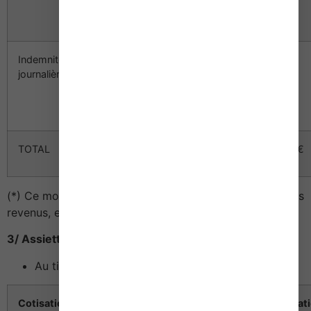
%)
Indemnités
15 019 €
105 €
105 €
journalières
(37 548
€ x 40
%)
TOTAL
1 640 €
1 677 €
(*) Ce montant est susceptible de varier en fonction des
revenus, entre 659 € (revenus nuls) et 976 €
3/ Assiette et cotisations forfaitaires
Au titre de la 1ère année d’activité en 2014
Cotisation
Assiette
Cotisation
Cotisat