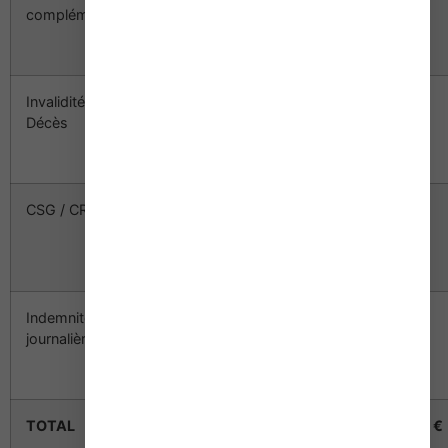
complémentaire
(37 548 €
x 19 %)
Invalidité –
7 510 €
83 €
120 €
Décès
(37 548 €
x 20 %)
CSG / CRDS
7 134 €
571 €
571 €
(37 548 €
x 19 %)
Indemnités
15 019 €
105 €
105 €
journalières
(37 548 €
x 40 %)
TOTAL
3 320 €
3 357 €