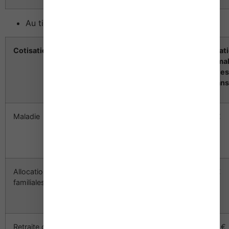
Au titre de la 2ème année d’activité en 2014
Cotisation
Assiette
Cotisation
Cotisat
maximale
maximale
maxima
pour les
pour les
commerçants
artisans
Maladie
10 138 €
659 €
659 €
(37 548 €
x 27 %)
Allocations
10 138 €
532 €
532 €
familiales
(37 548 €
x 27 %)
Retraite de
10 138 €
1 739 €
1 739 €