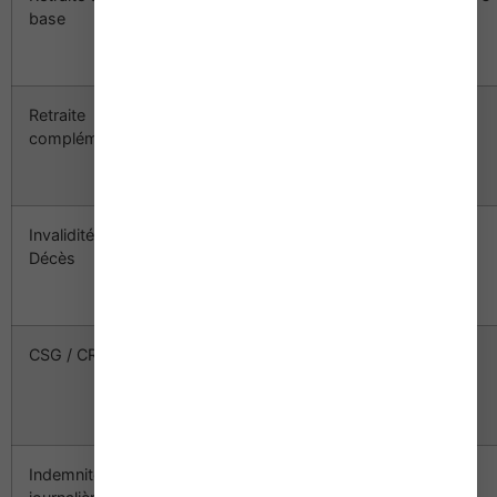
base
(37 548 €
x 27 %)
Retraite
10 138 €
710 €
710 €
complémentaire
(37 548 €
x 27 %)
Invalidité –
10 138 €
112 €
162 €
Décès
(37 548 €
x 27 %)
CSG / CRDS
10 138 €
811 €
811 €
(37 548 €
x 27 %)
Indemnités
15 019 €
105 €
105 €