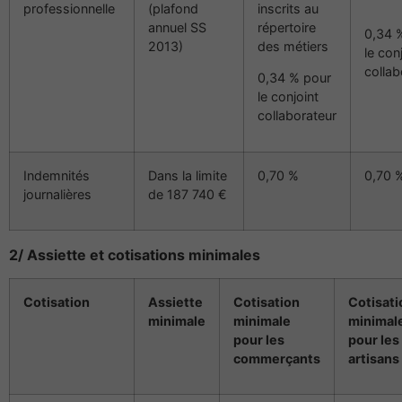
professionnelle
(plafond
inscrits au
annuel SS
répertoire
0,34 
2013)
des métiers
le con
collab
0,34 % pour
le conjoint
collaborateur
Indemnités
Dans la limite
0,70 %
0,70 
journalières
de 187 740 €
2/ Assiette et cotisations minimales
Cotisation
Assiette
Cotisation
Cotisati
minimale
minimale
minimal
pour les
pour les
commerçants
artisans