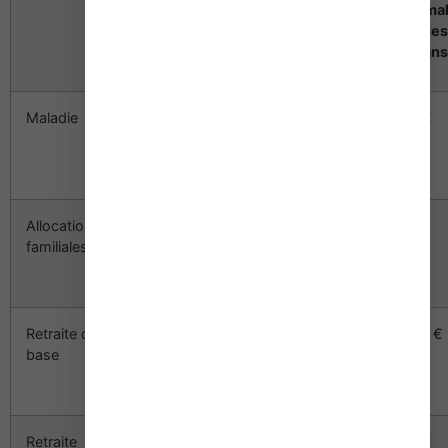
maximale
maximale
maxima
pour les
pour les
commerçants
artisans
Maladie
7 134 €
464 €
464 €
(37 548 €
x 19 %)
Allocations
7 134 €
375 €
375 €
familiales
(37 548 €
x 19 %)
Retraite de
7 134 €
1 223 €
1 223 €
base
(37 548 €
x 19 %)
Retraite
7 134 €
499 €
499 €