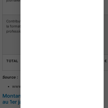
journalières
(37 548 €
x 40 %)
Contribution à
37 032 €
93 €
–
la formation
(plafond
(126 € si
professionnelle
SS 2013)
présence du
conjoint
collaborateur)
TOTAL
4 761 €
4 718 €
Source :
www.rsi.fr
Montant du Smic et du minimum garanti
au 1er janvier 2014