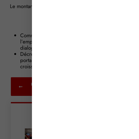
Le montant du minimum garanti est fixé, quant à lui, à
3,51 € au 1er janvier 2014.
Sources
:
Communiqué du Ministère du Travail, de
l’emploi, de la formation professionnelle et du
dialogue social, en date du 16 décembre 2013
Décret n° 2013-1190 du 19 décembre 2013
portant relèvement du salaire minimum de
croissance
Retour aux
actualités
Articles récents
Incendies : levée des
interdictions de