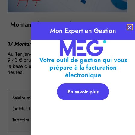
Montant du Smic et du minimum garanti
Mon Expert en Gestion
au 1er janvier 2014
1/ Montant du SMIC
Au 1er janvier 2014, le taux horaire du Smic passe de
Votre outil de gestion qui vous
9,43 € brut à 9,53 € brut, soit 1 445,38 € par mois sur
la base d’une durée hebdomadaire de travail de 35
prépare à la facturation
heures.
électronique
En savoir plus
Salaire minimum de croissance (SMIC)
(articles L 3231-1 et suivants du Code du travail)
Territoire métropolitain et DOM