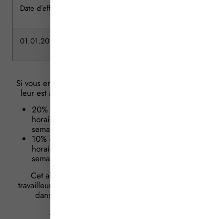
Date d’effet
SMIC horaire
SMIC base 35 h par s
01.01.2014
9,53 €
1 445,38 €
Si vous employez des jeunes travailleurs, le SMIC qui
leur est applicable comporte un abattement fixé à :
20% avant 17 ans ans (soit 7,62 € pour le SMIC
horaire, 1155,70 € pour le SMIC base 35 h par
semaine),
10% entre 17 et 18 ans (soit 8,58 € pour le SMIC
horaire, 1301,30 € pour le SMIC base 35 h par
semaine).
Cet abattement est supprimé pour les jeunes
travailleurs ayant 6 mois de pratique professionnelle
dans la branche d’activité dont ils relèvent.
2/ Montant du minimum garanti