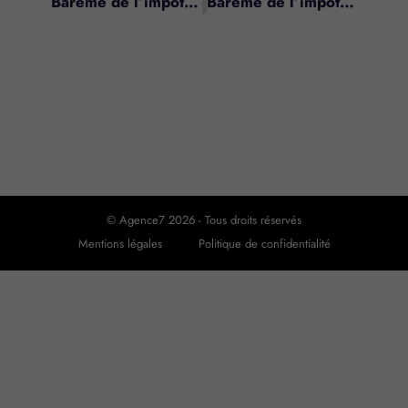
Barème de l’impôt sur le revenu 2013 appliqué aux revenus 2012
Barème de l’impôt sur le revenu 2014 appliqué aux revenus 2013
© Agence7 2026 - Tous droits réservés
Mentions légales
Politique de confidentialité