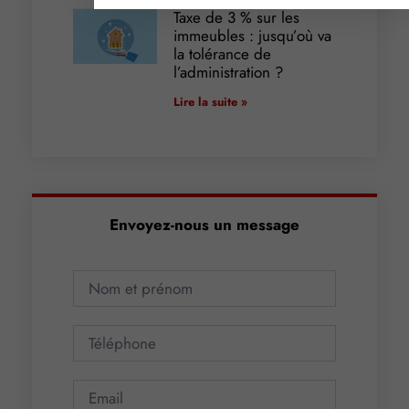
Taxe de 3 % sur les
immeubles : jusqu’où va
la tolérance de
l’administration ?
Lire la suite »
Envoyez-nous un message