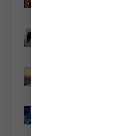
circulation
Lire la suite »
Cautionnement : le
terme de l’engagement
libère-t-il la caution ?
Lire la suite »
Transport fluvial de
marchandises : une aide
financière bienvenue
Lire la suite »
Encadrement des loyers
: une année de plus
Lire la suite »