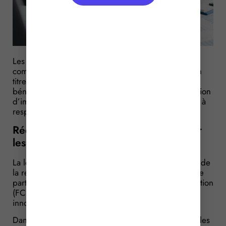
Les particuliers qui souscrivent au capital de fonds
communs de placement dans l’innovation investis en
titres de jeunes entreprises innovantes peuvent
bénéficier, toutes conditions remplies, d’une réduction
d’impôt. Dans ce cadre, les obligations déclaratives à
respecter viennent d’être précisées.
Réduction d’impôt IR-PME : le point sur
les obligations déclaratives
La loi de finances pour 2025 a étendu l’application de
la réduction d’impôt « IR-PME « aux souscriptions de
parts de fonds commun de placement dans l’innovation
(FCPI) investis en titres de jeunes entreprises
innovantes (JEI).
Dans le même temps, elle a supprimé du dispositif les