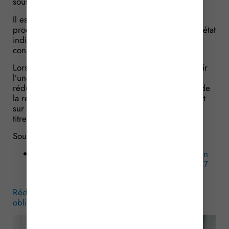
souscription réalisée.
Il est également précisé que le souscripteur doit
produire, à la demande de l’administration fiscale, l’état
individuel, ainsi qu’une copie de l’engagement de
conservation des parts.
Lorsque le fonds ou le souscripteur cesse de remplir
l’une des conditions requises pour bénéficier de la
réduction d’impôt, le particulier procède au calcul de
la reprise d’impôt et porte le montant correspondant
sur la déclaration d’impôt sur le revenu déposée au
titre de l’année considérée.
Sources :
Décret no 2026-111 du 19 février 2026 pris en
application de l’article 12 de la loi no 2025-127
du 14 février 2025 de finances pour 2025
Réduction d’impôt IR-PME : précisions relatives aux
obligations déclaratives
– © Copyright WebLex