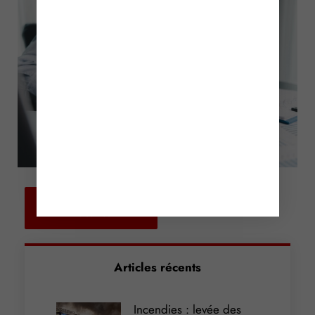
Retour aux
actualités
Articles récents
Incendies : levée des