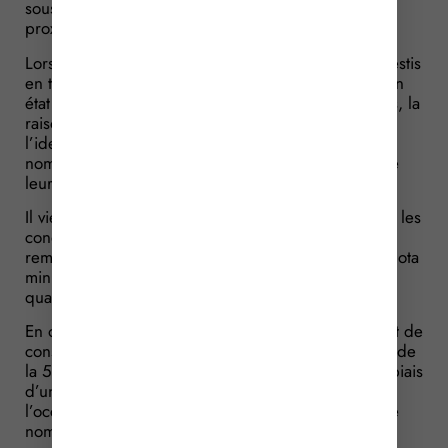
souscriptions de parts de fonds d’investissement de
proximité (FIP) investis dans l’hexagone.
Lorsqu’un particulier souscrit des parts de FCPI investis
en titres de JEI, le gestionnaire de fonds lui remet un
état individuel qui détaille la dénomination du fonds, la
raison sociale et l’adresse de la société de gestion,
l’identité et l’adresse du souscripteur ainsi que le
nombre de parts souscrites, le montant et la date de
leur souscription.
Il vient d’être précisé que cet état doit indiquer que les
conditions pour bénéficier de l’avantage fiscal sont
remplies et notamment que le fonds respecte un quota
minimal d’investissement en titres de sociétés
qualifiées de JEI.
En outre, le souscripteur doit prendre l’engagement de
conserver les parts acquises jusqu’au 31 décembre de
la 5e année qui suit celle de la souscription par le biais
d’un document établi en double exemplaire à
l’occasion de chaque souscription, lequel précise le
nombre de parts, la date et le montant total de la