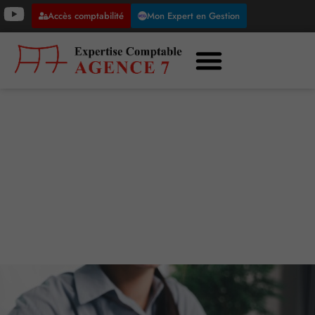
Accès comptabilité
Mon Expert en Gestion