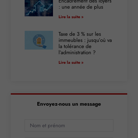
Encadrement des loyers
: une année de plus
Lire la suite »
Taxe de 3 % sur les
immeubles : jusqu’où va
la tolérance de
l’administration ?
Lire la suite »
Envoyez-nous un message