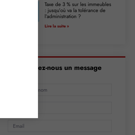
Taxe de 3 % sur les immeubles
: jusqu’où va la tolérance de
l’administration ?
Lire la suite »
Envoyez-nous un message