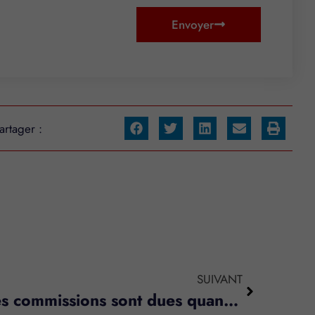
Envoyer
artager :
SUIVANT
Agent immobilier : les commissions sont dues quand le travail est achevé !