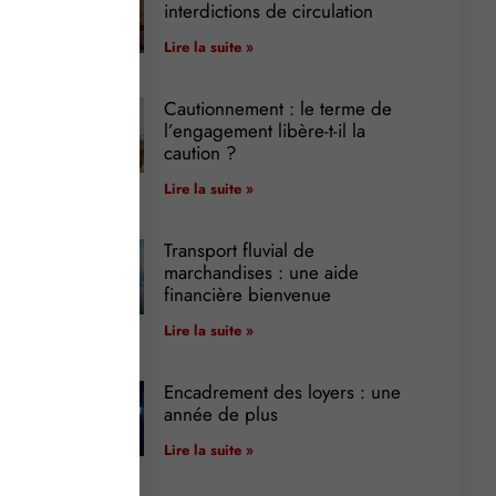
interdictions de circulation
Lire la suite »
Cautionnement : le terme de
l’engagement libère-t-il la
caution ?
Lire la suite »
Transport fluvial de
marchandises : une aide
financière bienvenue
Lire la suite »
Encadrement des loyers : une
année de plus
Lire la suite »