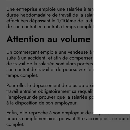
Une entreprise emploie une salariée à temps partiel. Suite
durée hebdomadaire de travail de la salariée a été augme
effectuées dépassant le 1/10ème de la durée contractuellem
de son contrat en contrat à temps complet…
Attention au volume d’heure
Un commerçant emploie une vendeuse à temps partiel sur l
suite à un accident, et afin de compenser son absence, il
de travail de la salariée sont alors portées à 31h15 par se
son contrat de travail et de poursuivre l’employeur afin de fa
temps complet.
Pour elle, le dépassement de plus du dixième de la durée
travail entraîne obligatoirement sa requalification en contra
l’employeur de prouver que la salariée pouvait prévoir son 
à la disposition de son employeur.
Enfin, elle reproche à son employeur de ne pas avoir mentio
heures complémentaires pouvant être accomplies, ce qui doi
complet.