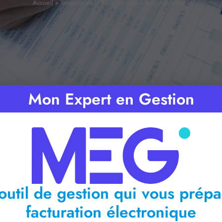
Accueil
»
Temps partiel : 10 % en plus = temps complet ?
Mon Expert en Gestion
mps de lecture :
2
minutes
outil de gestion qui vous prépa
facturation électronique