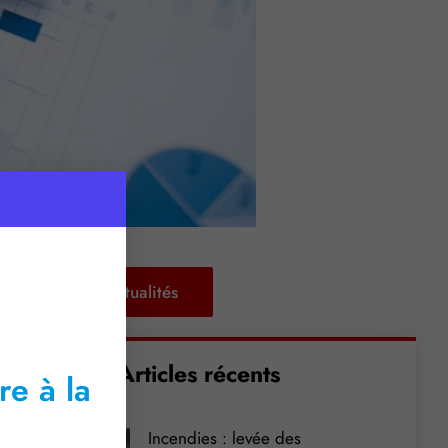
Retour aux actualités
Articles récents
re à la
Incendies : levée des