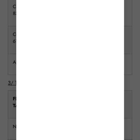
Comprise entre 552 324 € et 902
30 %
838 €
Comprise entre 902 838 € et 1 805
40 %
677 €
Au-delà de 1 805 677 €
45 %
3/ Tarif applicable entre frères et sœurs
FRACTION DE PART NETTE
Tarif
TAXABLE
applicable
N’excédant pas 24 430 €
35 %