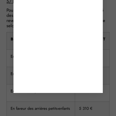
5/ Les abattements applicables
Pour le calcul des droits de donation, il est appliqué
des abattements qui viennent diminuer la part nette
revenant à chaque bénéficiaire, dont le montant varie
selon le détail suivant.
BENEFICIAIRE
ABATTEMENT
En ligne directe
100 000 €
Entre époux et partenaires de PACS
80 724 €
En faveur des petits-enfants
31 865 €
En faveur des arrières petits-enfants
5 310 €