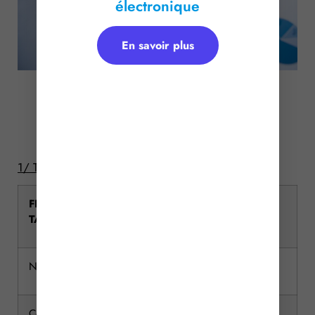
électronique
En savoir plus
Tarifs des droits de donation
Barème 2015
1/ Tarif applicable en ligne directe
FRACTION DE PART NETTE
Tarif
TAXABLE
applicable
N’excédant pas 8 072 €
5 %
Comprise entre 8 072 € et 12 109 €
10 %