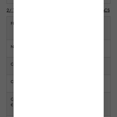
2/ Tarif applicable entre époux et partenaires de PACS
FRACTION DE PART NETTE TAXABLE
Tarif
applicable
N’excédant pas 8 072 €
5 %
Comprise entre 8 072 € et 15 932 €
10 %
Comprise entre 15 932 € et 31 865 €
15 %
Comprise entre 31 865 € et 552 324
20 %
€