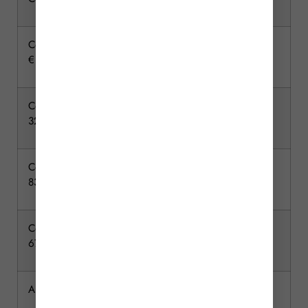
Comprise entre 12 109 € et 15 932
15 %
€
Comprise entre 15 932 € et 552
20 %
324 €
Comprise entre 552 324 € et 902
30 %
838 €
Comprise entre 902 838 € et 1 805
40 %
677 €
Au-delà de 1 805 677 €
45 %