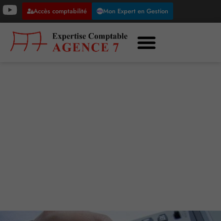
Accès comptabilité
Mon Expert en Gestion