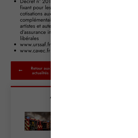
Décret n° 2015-1802 du 29 décembre 2015
fixant pour les années 2015 et 2016 les
cotisations aux régimes d’assurance vieillesse
complémentaire des professions libérales et des
artistes et auteurs et les cotisations aux régimes
d’assurance invalidité-décès des professions
libérales
www.urssaf.fr
www.cavec.fr
Retour aux
actualités
Articles récents
Incendies : levée des
interdictions de
circulation
Lire la suite »