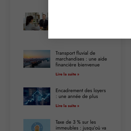
Cautionnement : le
terme de l’engagement
libère-t-il la caution ?
Lire la suite »
Transport fluvial de
marchandises : une aide
financière bienvenue
Lire la suite »
Encadrement des loyers
: une année de plus
Lire la suite »
Taxe de 3 % sur les
immeubles : jusqu’où va