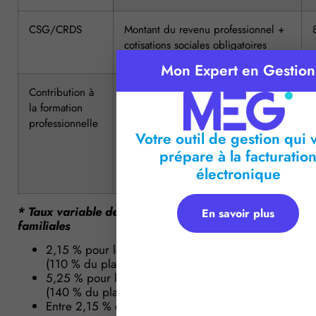
CSG/CRDS
Montant du revenu professionnel +
cotisations sociales obligatoires
Mon Expert en Gestion
Contribution à
Sur la base de 38 616 €
la formation
professionnelle
Votre outil de gestion qui 
prépare à la facturatio
électronique
* Taux variable des cotisations d’allocations
En savoir plus
familiales
2,15 % pour les revenus inférieurs à 42 478 €
(110 % du plafond de la Sécurité Sociale)
5,25 % pour les revenus supérieurs à 54 062 €
(140 % du plafond de la Sécurité Sociale)
Entre 2,15 % et 5,25 % pour les revenus compris