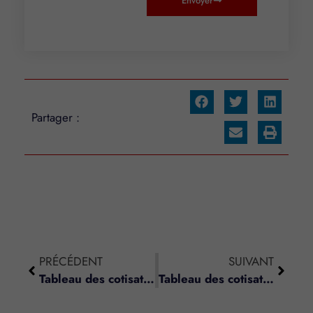
Envoyer
Partager :
PRÉCÉDENT
SUIVANT
Tableau des cotisations sociales dues par les experts-comptables et comptables agréés – Année 2016 (2)
Tableau des cotisations sociales dues par les notaires non-salariés – Année 2016