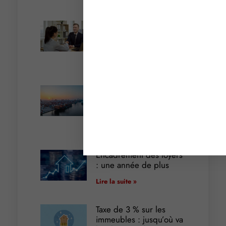
Cautionnement : le
terme de l’engagement
libère-t-il la caution ?
Lire la suite »
Transport fluvial de
marchandises : une aide
financière bienvenue
Lire la suite »
Encadrement des loyers
: une année de plus
Lire la suite »
Taxe de 3 % sur les
immeubles : jusqu’où va