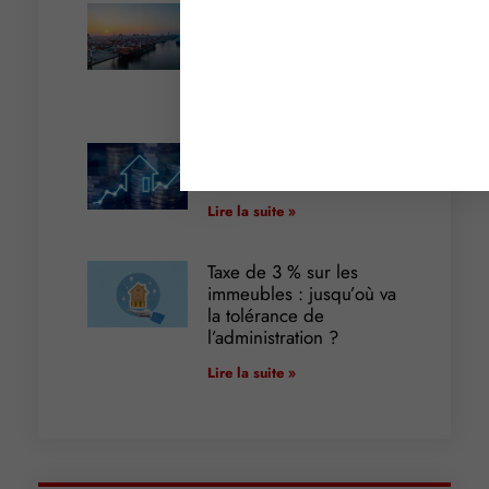
Transport fluvial de
marchandises : une aide
financière bienvenue
Lire la suite »
Encadrement des loyers
: une année de plus
Lire la suite »
Taxe de 3 % sur les
immeubles : jusqu’où va
la tolérance de
l’administration ?
Lire la suite »