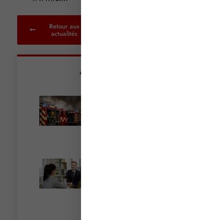
Retour aux
actualités
Articles récents
Incendies : levée des
interdictions de
circulation
Lire la suite »
Cautionnement : le
terme de l’engagement
libère-t-il la caution ?
Lire la suite »