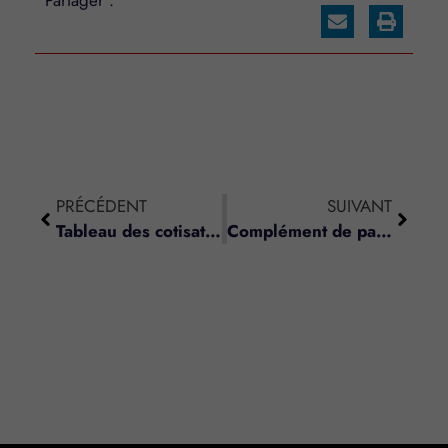
PRÉCÉDENT
SUIVANT
Tableau des cotisations sociales dues par les artisans – RSI (2)
Complément de participation suite à une rectification fiscale : qui peut y prétendre ?