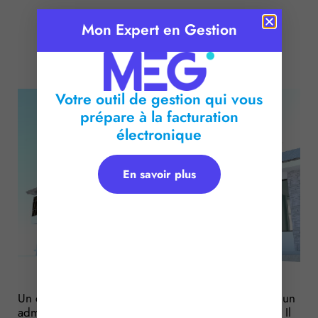
Mon Expert en Gestion
Publié le :
15 février 2017
Temps de lecture :
< 1
minute
Votre outil de gestion qui vous
prépare à la facturation
électronique
En savoir plus
Un copropriétaire demande à la justice de nommer un
administrateur provisoire pour gérer la copropriété. Il