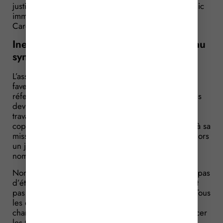
justifie cette demande par l’état de carence du syndic
immobilier qui a failli à sa mission de gérance.
Carence que conteste vigoureusement le syndic !
Inexécution de travaux non imputable au
syndic = pas de carence !
L’assemblée générale des copropriétaires vote en
faveur d’une résolution prévoyant des travaux de
réfection de la cage d’escalier. A cette occasion, des
devis sont approuvés ainsi que le financement des
travaux. Mais ces derniers ne sont pas réalisés : un
copropriétaire considère alors que le syndic a failli à sa
mission et qu’il est en « état de carence ». Il saisit alors
un juge pour qu’un administrateur provisoire soit
nommé à la place du syndic.
Nomination que conteste le syndic. Pour lui, il n’y a pas
d’état de carence. Il rappelle que si les travaux n’ont
pas été réalisés, ce n’est en aucun cas de sa faute. Tous
les copropriétaires, en effet, n’ont pas payé les
charges de copropriété, l’empêchant ainsi de financer
les travaux. L’inexécution des travaux est donc