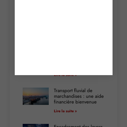
Articles récents
Incendies : levée des
interdictions de
circulation
Lire la suite »
Cautionnement : le
terme de l’engagement
libère-t-il la caution ?
Lire la suite »
Transport fluvial de
marchandises : une aide
financière bienvenue
Lire la suite »
Encadrement des loyers