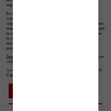
imputable, selon lui, aux copropriétaires.
En outre, il rappelle qu’il ne s’est pas contenté de
constater les impayés. Il a mis en demeure les
copropriétaires mauvais payeurs de verser les sommes
dues. Le syndic estime donc avoir intégralement rempli
sa mission. Ce que confirme le juge qui constate que
la carence du syndic n’est pas démontrée. Il rejette
donc la demande de nomination d’un administrateur
provisoire.
Source :
Arrêt de la Cour de cassation, 3ème chambre
civile, du 26 janvier 2017, n° 15-25970
Syndics immobiliers : attention à l’état de carence…
©
Copyright WebLex – 2016
Retour aux
actualités