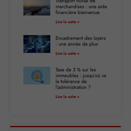
Transport fluvial de
marchandises : une aide
financière bienvenue
Lire la suite »
Encadrement des loyers
: une année de plus
Lire la suite »
Taxe de 3 % sur les
immeubles : jusqu’où va
la tolérance de
l’administration ?
Lire la suite »