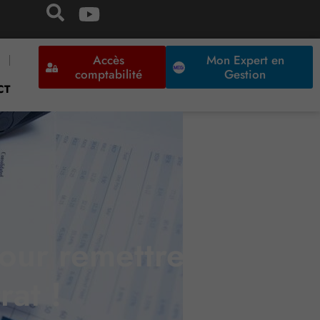
Accès
Mon Expert en
comptabilité
Gestion
CT
our remettre les
rat !