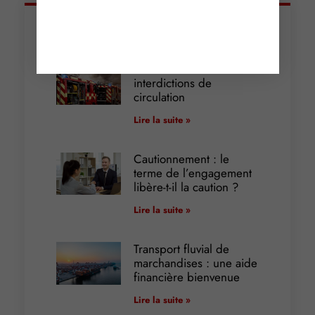
Articles récents
Incendies : levée des
interdictions de
circulation
Lire la suite »
Cautionnement : le
terme de l’engagement
libère-t-il la caution ?
Lire la suite »
Transport fluvial de
marchandises : une aide
financière bienvenue
Lire la suite »