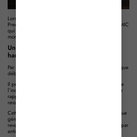
Lors de sa déclaration de politique générale, le
Premier Ministre a annoncé une revalorisation du SMIC
qui interviendra au 1er novembre 2024. Pour quel
montant ?
Une revalorisation anticipée du SMIC à
hauteur de 2 %
Par principe, le montant du SMIC est revalorisé chaque
début d’année.
Il peut aussi être revalorisé en cours d’année lorsque
l’indice des prix de référence augmente de 2 % par
rapport à l’indice constaté lors de la dernière
revalorisation du SMIC.
Cette année, à l’occasion de son discours de politique
générale, le Premier ministre a annoncé une
revalorisation du SMIC dès le 1er novembre 2024, par
anticipation, à hauteur de 2 %.