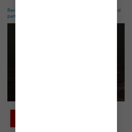
Revalorisation du SMIC au 1er novembre 2024 : c’est
parti !
– © Copyright WebLex
Retour aux
actualités