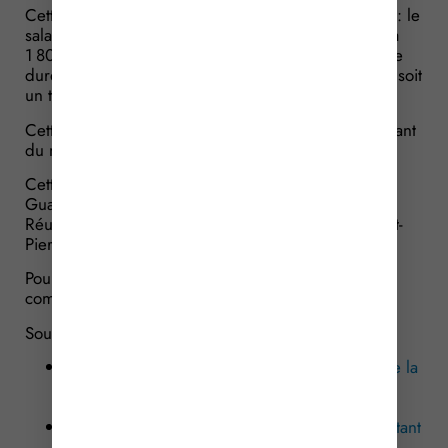
Cette revalorisation anticipée vient d’être confirmée : le
salaire minimum brut mensuel est porté désormais à
1 801,80 €, pour un salarié mensualisé soumis à une
durée collective du travail de 35 h hebdomadaires, soit
un taux horaire de 11,88 €.
Cette revalorisation s’accompagne de celle du montant
du minimum garanti, désormais fixé à 4,22 €.
Cette revalorisation est applicable en métropole, en
Guadeloupe, en Guyane, à la Martinique, à La
Réunion, à Saint-Martin, à Saint-Barthélemy et à Saint-
Pierre-et-Miquelon.
Pour Mayotte, le SMIC horaire est fixé à 8,98 € à
compter, là aussi, du 1er novembre 2024.
Sources :
Actualité info.gouv.fr : « Ce qu’il faut retenir de la
déclaration de politique générale de Michel
Barnier » publiée le 1er octobre 2024
Décret no 2024-951 du 23 octobre 2024 portant
relèvement du salaire minimum de croissance