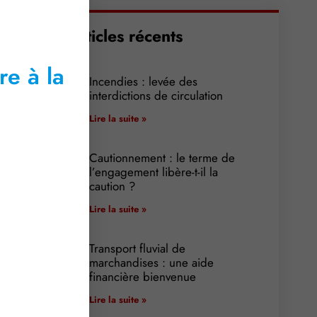
Articles récents
re à la
Incendies : levée des
interdictions de circulation
Lire la suite »
Cautionnement : le terme de
l’engagement libère-t-il la
caution ?
Lire la suite »
Transport fluvial de
marchandises : une aide
financière bienvenue
Lire la suite »