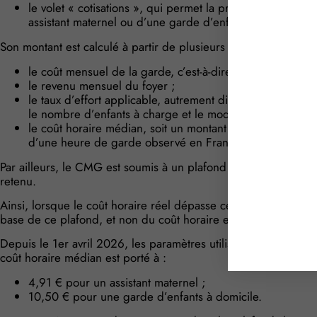
le volet « cotisations », qui permet la prise en charge de
assistant maternel ou d’une garde d’enfants à domicile 
Son montant est calculé à partir de plusieurs éléments :
le coût mensuel de la garde, c’est-à-dire la dépense total
le revenu mensuel du foyer ;
le taux d’effort applicable, autrement dit la part des frai
le nombre d’enfants à charge et le mode de garde chois
le coût horaire médian, soit un montant de référence f
d’une heure de garde observé en France.
Par ailleurs, le CMG est soumis à un plafond horaire de réfé
retenu.
Ainsi, lorsque le coût horaire réel dépasse ce plafond, le mo
base de ce plafond, et non du coût horaire effectivement payé
Depuis le 1er avril 2026, les paramètres utilisés pour calculer c
coût horaire médian est porté à :
4,91 € pour un assistant maternel ;
10,50 € pour une garde d’enfants à domicile.