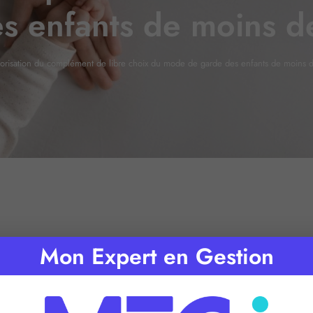
s enfants de moins d
orisation du complément de libre choix du mode de garde des enfants de moins 
Mon Expert en Gestion
 de lecture :
2
minutes