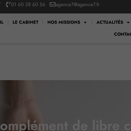
T
01 60 28 60 56
agence7@agence7.fr
IL
LE CABINET
NOS MISSIONS
ACTUALITÉS
CONTA
 complément de libre 