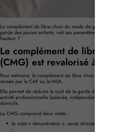
Le complément de libre choix du mode de garde (CMG), versé
garde des jeunes enfants, voit ses paramètres de calcul reval
hauteur ?
Le complément de libre choix
(CMG) est revalorisé à compte
Pour mémoire, le complément de libre choix du mode de garde
versée par la CAF ou la MSA.
Elle permet de réduire le coût de la garde d’un enfant de moi
activité professionnelle (salariée, indépendante, etc.) et emplo
domicile.
Le CMG comprend deux volets :
le volet « rémunération », versé directement aux parents
;