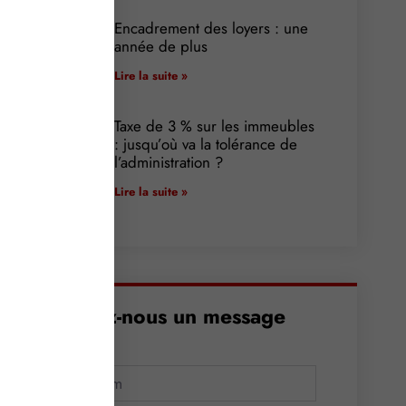
Encadrement des loyers : une
année de plus
Lire la suite »
Taxe de 3 % sur les immeubles
: jusqu’où va la tolérance de
l’administration ?
Lire la suite »
Envoyez-nous un message