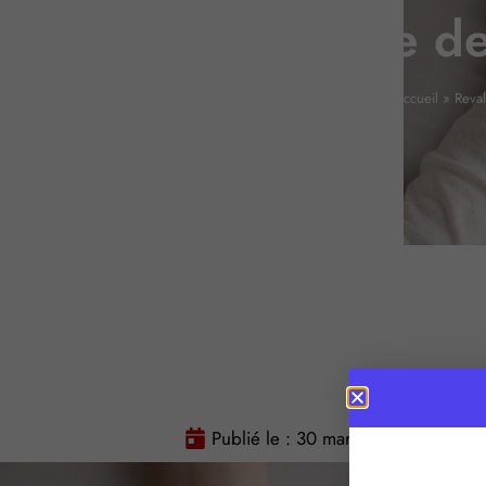
garde de
Accueil
»
Reval
Publié le :
30 mars 2026
Temps