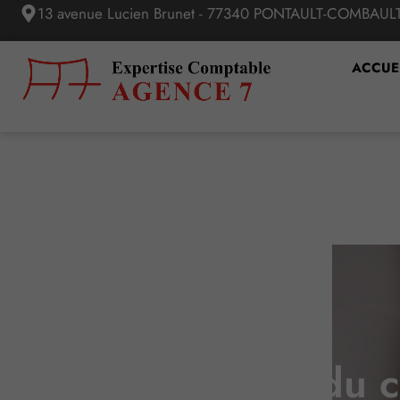
13 avenue Lucien Brunet - 77340 PONTAULT-COMBAUL
ACCUE
Revalorisation du