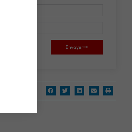
Envoyer
ager :