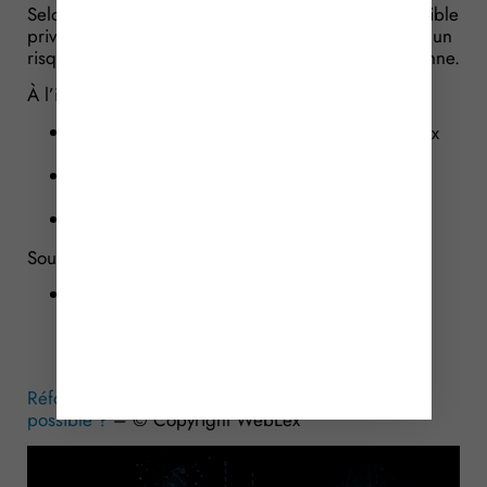
Selon lui, un portail centralisé aurait constitué une cible
privilégiée pour des cyberattaques d’ampleur, avec un
risque systémique majeur en cas de faille ou de panne.
À l’inverse, le modèle retenu permettra :
d’éviter la concentration de l’ensemble des flux
sur une seule infrastructure ;
de limiter les effets de propagation en cas
d’incident ;
de renforcer la résilience globale du système.
Sources :
Réponse ministérielle Lavalette, Assemblée
Nationale, du 21 avril 2026, no 13128 : «
Risques de l’obligation de facturation
électronique pour les entreprises »
Réforme de la facturation électronique : un report
possible ?
– © Copyright WebLex