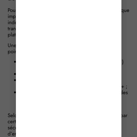
Pour mémoire, la réforme de la facturation électronique
imposera à toutes les entreprises (TPE, PME,
indépendants, professions libérales, etc.) de
transmettre et recevoir leurs factures via des
plateformes agréées (PA).
Une situation qui alerte une députée sur plusieurs
points :
l’abandon du portail public de facturation (PPF)
initialement envisagé ;
le recours massif à des prestataires privés ;
l’absence supposée de dispositifs
d’authentification forte de type FranceConnect+ ;
le risque d’usurpation facilité par l’open data des
informations d’entreprises et la circulation de
données personnelles compromises.
Selon elle, les procédures d’inscription proposées par
certaines plateformes seraient insuffisamment
sécurisées et pourraient exposer plusieurs millions
d’entrepreneurs à des fraudes importantes.