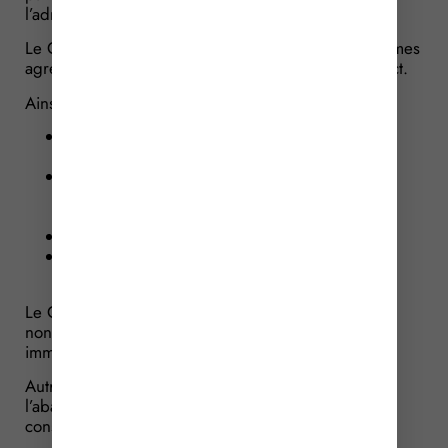
l’administration fiscale.
Le Gouvernement insiste sur le fait que les plateformes
agréées sont soumises à un cahier des charges strict.
Ainsi, les PA doivent notamment :
héberger leurs données dans l’Union
européenne ;
utiliser, en cas de recours au cloud, une
infrastructure qualifiée SecNumCloud ou
équivalente ;
disposer d’une certification ISO/IEC 27001 ;
se soumettre à des audits annuels réalisés par
des cabinets professionnels.
Le Gouvernement précise également qu’en cas de
non-conformité, une plateforme peut perdre son
immatriculation.
Autre point important : le Gouvernement justifie
l’abandon du portail public unique par des
considérations de cybersécurité.