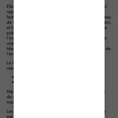
Elle interroge ainsi le Gouvernement sur un potentiel
report de l’entrée en vigueur de cette obligation de
facturation électronique, le temps de garantir un niveau
de sécurité suffisant dans l’authentification des usagers,
et lui demande s’il envisage de créer une plateforme
publique nationale de facturation électronique, à
l’image d’autres dispositifs comme ANTS, permettant
une authentification via FranceConnect+ ou France
Identité. Et la réponse est sans appel : aucun report de
l’entrée en vigueur du dispositif n’est envisagé.
Le Gouvernement rappelle que le modèle initial
reposait sur :
un portail public de facturation gratuit (PPF) ;
et des plateformes privées agréées.
Mais, le 15 octobre 2024, l’État a finalement décidé
de renoncer à la construction du PPF, tout en
maintenant le principe de la réforme.
Les entreprises devront donc obligatoirement passer
par des plateformes immatriculées auprès de