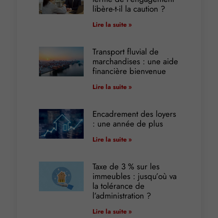
libère-t-il la caution ?
Lire la suite »
Transport fluvial de
marchandises : une aide
financière bienvenue
Lire la suite »
Encadrement des loyers
: une année de plus
Lire la suite »
Taxe de 3 % sur les
immeubles : jusqu’où va
la tolérance de
l’administration ?
Lire la suite »