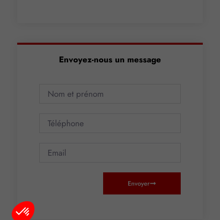
Envoyez-nous un message
Envoyer