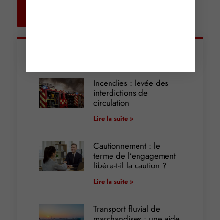
Retour aux
actualités
Articles récents
Incendies : levée des
interdictions de
circulation
Lire la suite »
Cautionnement : le
terme de l’engagement
libère-t-il la caution ?
Lire la suite »
Transport fluvial de
marchandises : une aide