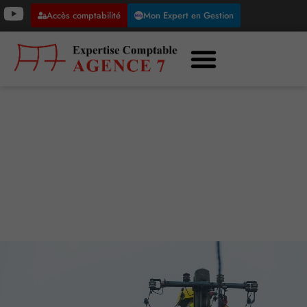
Accès comptabilité
Mon Expert en Gestion