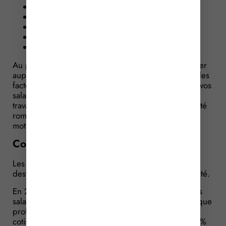
les postures pénibles,
les vibrations mécaniques,
l’exposition aux agents chimiques dangereux,
les températures extrêmes,
le bruit.
Au plus tard au 31 janvier 2017, vous devrez déclarer
auprès de la caisse nationale d’assurance vieillesse les
facteurs d’exposition aux risques professionnels de vos
salariés. Cette déclaration concerne les contrats de
travail en cours au 31 janvier 2016 et ceux qui ont été
rompu au cours de l’année 2016 (quel que soit le
motif).
Compte pénibilité : un coût
Les entreprises sont tenues de payer une cotisation
destinée à financer le compte personnel de pénibilité.
En 2016, seules les entreprises qui employaient des
salariés effectivement exposés à des facteurs de risque
professionnel étaient tenues au paiement d’une
cotisation : le taux de cette cotisation était fixé à 0,1 %