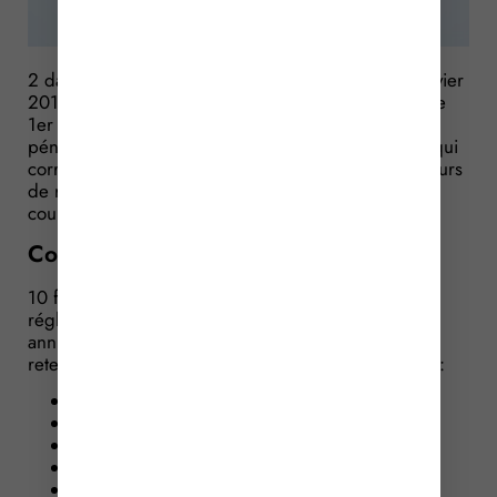
2 dates butoir sont à noter au cours du mois de janvier
2017 concernant la gestion du compte pénibilité : le
1er janvier qui voit la mise en place de la cotisation
pénibilité pour toutes les entreprises, le 31 janvier qui
correspond à la date limite de déclaration des facteurs
de risque d’exposition à la pénibilité des salariés au
cours de l’année 2016.
Compte de pénibilité : une déclaration
10 facteurs de pénibilité sont recensés par la
réglementation qui définit les seuils, appréciés
annuellement, au-delà desquels la pénibilité est
retenue et permet d’acquérir des points. Sont visés :
le travail de nuit,
l’activité exercée en milieu hyperbare,
le travail en équipes successives alternantes,
le travail répétitif,
la manutention manuelle de charges,