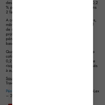
des rémunérations versées aux salariés concernés (0,2
% pour les salariés exposés simultanément à au moins
2 facteurs de risque).
A compter du 1er janvier 2017, toutes les entreprises,
même celles qui ne comptent pas parmi leur effectif
de salariés exposés à des facteurs de risque
professionnel recensé dans le cadre du compte de
pénibilité, vont devoir payer une cotisation dite de
base : elle sera de 0,01 % de la masse salariale.
Quant aux salariés exposés aux facteurs de risque, la
cotisation spécifique additionnelle passe de 0,1 % à
0,2 % (pour les salariés exposés à un seul facteur de
risque) et de 0,2 % à 0,4 % (pour les salariés exposés
à au moins 2 facteurs de risque).
Source :
Articles L 4162-3 à L 4162-22 du Code du
Travail
Pénibilité : à déclarer et à payer !
© Copyright WebLex
– 2016