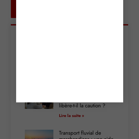
Retour aux
actualités
Articles récents
Incendies : levée des
interdictions de
circulation
Lire la suite »
Cautionnement : le
terme de l’engagement
libère-t-il la caution ?
Lire la suite »
Transport fluvial de