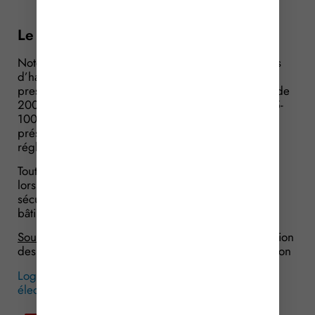
sécurité.
Le point sur les normes
Notez que les installations électriques des bâtiments
d’habitation, conçues et réalisées selon les
prescriptions du titre 10 de la norme NF C 15-100 de
2002, la mise à jour de 2005 de la norme NF C 15-
100 de 2002 et ses amendements A1 à A5 sont
présumés satisfaire aux objectifs imposés par cette
réglementation.
Toute autre norme équivalente peut être utilisée dès
lors qu’elle permet d’atteindre le même niveau de
sécurité à l’échelle de l’installation électrique et du
bâtiment.
Source :
Arrêté du 3 août 2016 portant réglementation
des installations électriques des bâtiments d’habitation
Logement : du nouveau concernant les installations
électriques
© Copyright WebLex – 2016