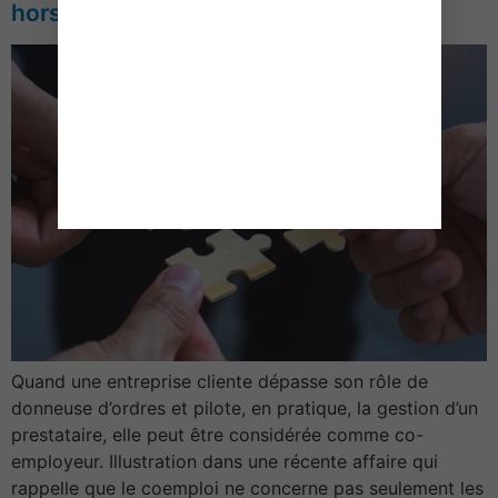
hors d’un groupe de sociétés ?
Quand une entreprise cliente dépasse son rôle de
donneuse d’ordres et pilote, en pratique, la gestion d’un
prestataire, elle peut être considérée comme co-
employeur. Illustration dans une récente affaire qui
rappelle que le coemploi ne concerne pas seulement les