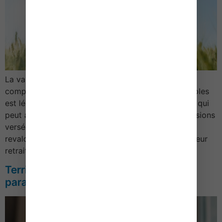
La valeur du point servant au calcul de la retraite
complémentaire obligatoire des non-salariés agricoles
est légèrement augmentée en 2025. Une évolution qui
peut avoir un impact direct sur le montant des pensions
versées. À quelle hauteur ? Point RCO : légère
revalorisation pour 2025 Rappelons qu’en plus de leur
retraite de base (forfaitaire et […]
Territoires zéro chômeur : quels
paramètres en 2026 ?