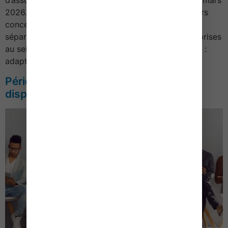
d’assurance chômage entrera en vigueur dès le 1er mars
2026. Au programme : une nouvelle liste de secteurs
concernés, une évolution du calcul du taux de
séparation et une comparaison plus fine des entreprises
au sein de sous-secteurs d’activité. Objectif affiché :
adapter le dispositif […]
Période de reconversion : le CERFA est
disponible