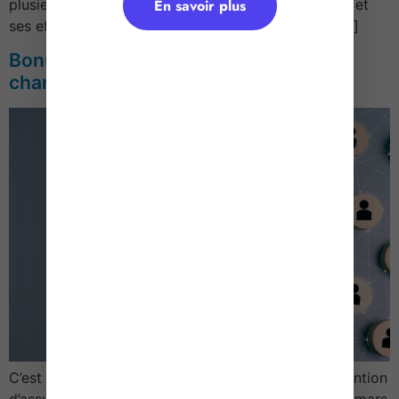
plusieurs éclairages pratiques sur son organisation et
En savoir plus
ses effets… Entretien de parcours professionnel […]
Bonus-malus chômage : des
changements dès le 1er mars 2026 !
C’est officiel : l’avenant « bonus-malus » à la convention