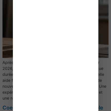
Après avoir été prolongé par la loi de finances pour
2026, l’expérimentation « Territoire 0 chômeur longue
durée » fait peau neuve. Au programme : une nouvelle
aide financière fixée pour le 1er semestre 2026 et de
nouveaux territoires intégrés à l’expérimentation … Une
expérimentation étendue à de nouveaux territoires et
une nouvelle aide financière […]
Coemploi : une reconnaissance possible