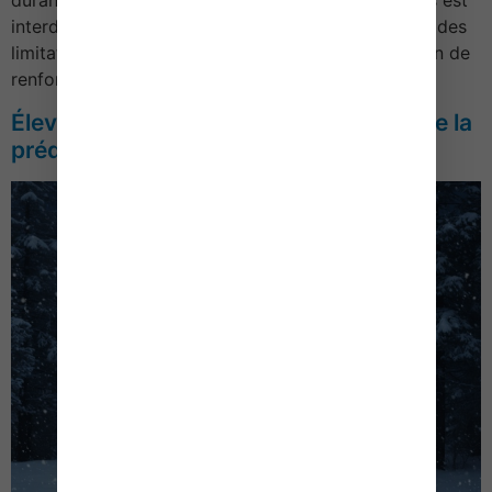
durant lesquelles le transport en commun d’enfants est
interdit. Qu’en est-il pour 2026 ? Sécurité routière : des
limitations pour le transport estival des enfants Afin de
renforcer la sécurité routière durant la […]
Élevages : de nouvelles mesures contre la
prédation et les maladies