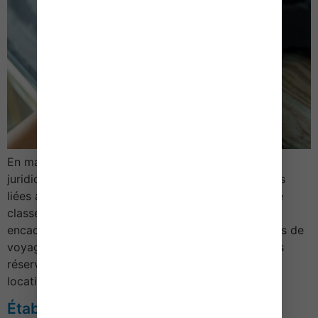
En matière de tourisme, de récentes mises à jour
juridiques sécurisent les procédures administratives
liées au secteur du tourisme, clarifient les règles de
classement des communes et des hébergements,
encadrent les frais d’immatriculation des opérateurs de
voyages et modifient les conditions financières des
réservations saisonnières. En ce qui concerne les
locations saisonnières La réservation d’une […]
Établissements de santé : du nouveau