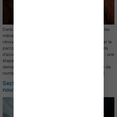
Dans le cadre du dispositif d’aides MaPrimeRénov’, les
ménages souhaitant entreprendre des travaux de
rénovation d’ampleur de leur bien doivent passer par le
parcours MonAccompagnateurRénov’. Les conditions
d’accès se durcissent légèrement… MaPrimeRénov’ : une
étape supplémentaire pour garantir le sérieux des
demandes Le dispositif MaPrimeRénov’ a rencontré de
nombreuses difficultés depuis l’été 2025 du fait […]
Secteur du tourisme : quelques
nouveautés à connaître