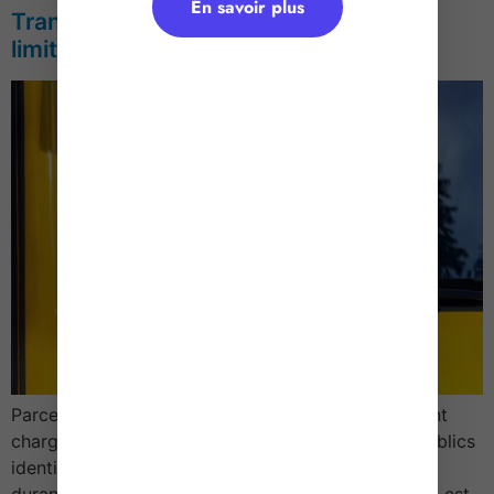
En savoir plus
Transports en commun d’enfants : les
limites pour 2026
Parce que les réseaux routiers sont particulièrement
chargés lors de la période estivale, les pouvoirs publics
identifient chaque année une ou plusieurs journées