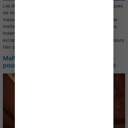
Les éleveurs sont particulièrement exposés aux risques
de maladies et de prédation. C’est pourquoi des
mesures sont prises dans ce cadre afin d’assurer une
meilleure prévention et indemnisation de ces risques.
Indemnisation des attaques de loups : une nouvelle
exception aux mesures préventives Certains prédateurs
tels que les loups, les ours ou les lynx font […]
MaPrimeRénov’ : une condition de plus
pour accéder au parcours accompagné