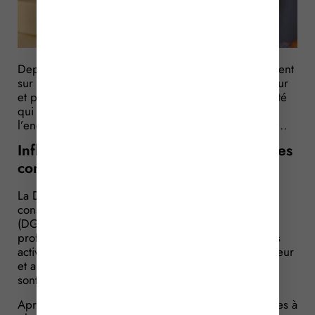
Depuis plusieurs années les influenceurs se retrouvent
sur le devant de la scène médiatique pour le meilleur
et pour le pire. Une montée en puissance de l’activité
qui a amené le Gouvernement à légiférer pour
l’encadrer… et la DGCCRF à réaliser des contrôles…
Influence commerciale : trop d’anomalies
constatées
La Direction générale de la concurrence, de la
consommation et de la répression des fraudes
(DGCCRF) enquête régulièrement auprès de
professionnels afin de s’assurer qu’ils exercent leurs
activités conformément aux réglementations en vigueur
et ainsi, que les droits des consommateurs français
sont bien respectés.
Après que l’activité d’influenceur ait fait les gros titres à