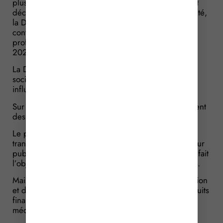
plusieurs reprises et après que le Gouvernement ait
décidé d’adopter un texte pour encadrer cette activité,
la DGCCRF a décidé de partager le bilan de ses
contrôles effectués auprès de ces nouveaux
professionnels du numérique au cours des années
2022 et 2023.
La Direction s’est en effet rendue sur les réseaux
sociaux pour étudier à la source les pratiques des
influenceurs.
Sur plus de 300 contrôles effectués, la moitié révèlent
des anomalies.
Le plus souvent, le problème vient de l’absence de
transparence des influenceurs, qui n’informe pas leur
public lorsque la promotion qu’ils font d’un produit fait
l’objet d’une opération commerciale avec la marque.
Mais plusieurs cas révèlent également de la promotion
et de la vente de produits illicites, comme des produits
financiers, de la contrefaçon ou des produits
médicaux.