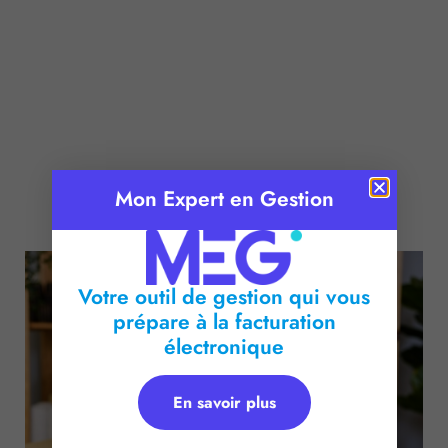
Mon Expert en Gestion
Publié le :
15 avril 2024
Temps de lecture :
2
minutes
Votre outil de gestion qui vous
prépare à la facturation
électronique
En savoir plus