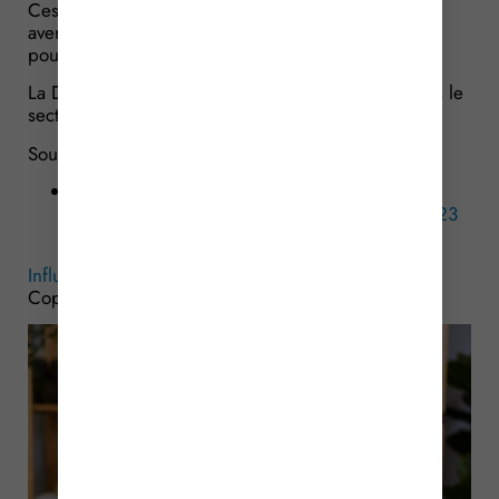
Ces contrôles ont donné lieux à plusieurs
avertissements et injonctions, mais également à des
poursuites pénales dans plus de 10 % des cas.
La DGCCRF entend donc renforcer son action dans le
secteur pour les années à venir.
Sources :
Actualité de la DGCCRF du 3 avril 2024 : «
Influenceurs : bilan des contrôles 2022 et 2023
de la DGCCRF »
Influenceurs : la DGCCRF intensifie son action
– ©
Copyright WebLex