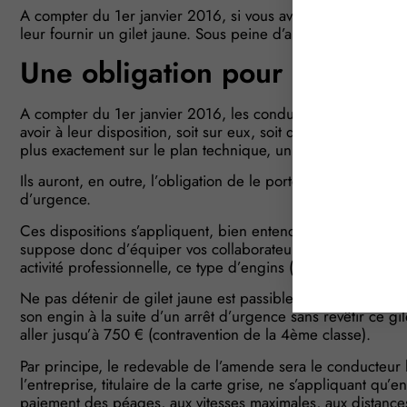
A compter du 1er janvier 2016, si vous avez recours à des c
leur fournir un gilet jaune. Sous peine d’amende… à la ch
Une obligation pour le condu
A compter du 1er janvier 2016, les conducteurs de motos, 
avoir à leur disposition, soit sur eux, soit dans un rangement
plus exactement sur le plan technique, un gilet de haute visi
Ils auront, en outre, l’obligation de le porter lorsqu’ils des
d’urgence.
Ces dispositions s’appliquent, bien entendu, à tous les co
suppose donc d’équiper vos collaborateurs qui seraient susc
activité professionnelle, ce type d’engins (on pense notamme
Ne pas détenir de gilet jaune est passible d’une amende de 
son engin à la suite d’un arrêt d’urgence sans revêtir ce g
aller jusqu’à 750 € (contravention de la 4ème classe).
Par principe, le redevable de l’amende sera le conducteur
l’entreprise, titulaire de la carte grise, ne s’appliquant qu’
paiement des péages, aux vitesses maximales, aux distance