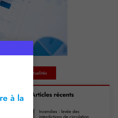
Retour aux actualités
Articles récents
re à la
Incendies : levée des
interdictions de circulation