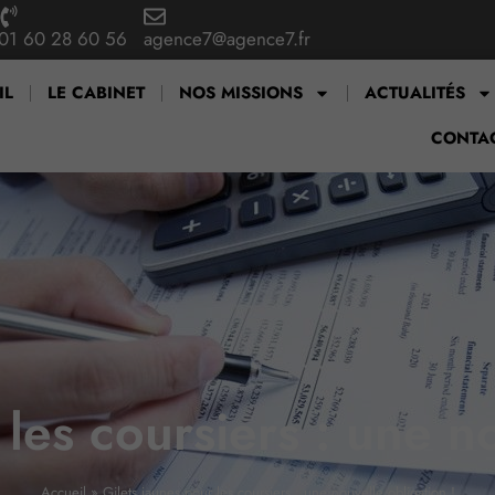
01 60 28 60 56
agence7@agence7.fr
IL
LE CABINET
NOS MISSIONS
ACTUALITÉS
CONTA
les coursiers : une n
Accueil
»
Gilets jaunes pour les coursiers : une nouvelle obligation !