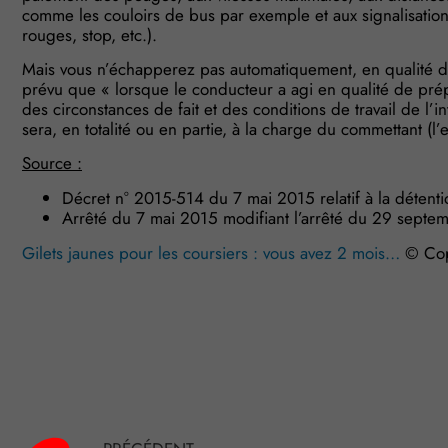
comme les couloirs de bus par exemple et aux signalisation
rouges, stop, etc.).
Mais vous n’échapperez pas automatiquement, en qualité d’
prévu que « lorsque le conducteur a agi en qualité de prépo
des circonstances de fait et des conditions de travail de l
sera, en totalité ou en partie, à la charge du commettant (l’e
Source :
Décret n° 2015-514 du 7 mai 2015 relatif à la détention
Arrêté du 7 mai 2015 modifiant l’arrêté du 29 septembr
Gilets jaunes pour les coursiers : vous avez 2 mois…
© Cop
Plateforme de Gestion du Consentement : Personnalisez vo
Axeptio consent