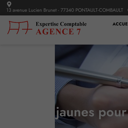
13 avenue Lucien Brunet - 77340 PONTAULT-COMBAULT
ACCUE
Gilets jaunes pour 