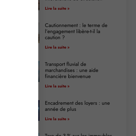
Lire la suite »
Cautionnement : le terme de
l’engagement libère-t-il la
caution ?
Lire la suite »
Transport fluvial de
marchandises : une aide
financière bienvenue
Lire la suite »
Encadrement des loyers : une
année de plus
Lire la suite »
Taxe de 3 % sur les immeubles