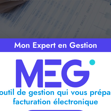
Mon Expert en Gestion
Temps de lecture :
2
minutes
outil de gestion qui vous prépa
facturation électronique