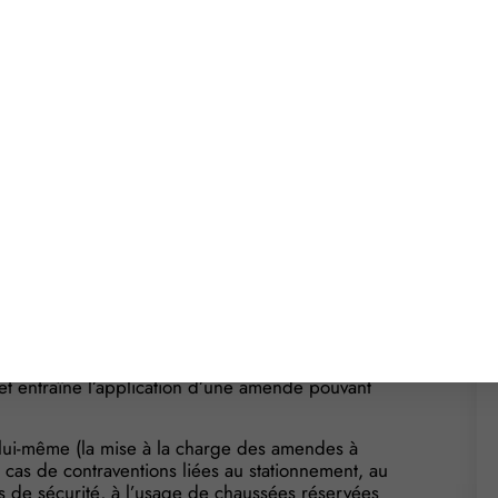
oursiers utilisant des 2 (ou 3) roues, vous devrez
arge de qui ?
cteur
quadricycles ou scooters (2 ou 3 roues) devront
 approprié (filet, coffre, etc.) un gilet jaune (ou,
bilité).
cendent de leur engin à la suite d’un arrêt
nducteurs de 2 ou 3 roues ou de quad, ce qui
eptibles d’utiliser, pour les besoins de leur
nt aux coursiers et livreurs).
38 € (contravention de la 1ère classe) ; et quitter
ilet entraîne l’application d’une amende pouvant
 lui-même (la mise à la charge des amendes à
en cas de contraventions liées au stationnement, au
s de sécurité, à l’usage de chaussées réservées