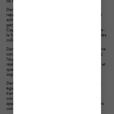
ce que n’était pas un projet important.
Dans la première affaire, une entreprise décide de
rapprocher 2 de ses services, qui exercent la même
activité d’intervention de sécurité et de dépannage
gaz. Elle consulte donc le CHSCT à ce sujet.
Cependant, celui-ci souhaite recourir à une expertise :
la fusion entraînerait une augmentation de l’activité des
collaborateurs de 15 %.
Dans cette affaire, le juge a estimé que cette fusion ne
constituait pas un projet important dans la mesure où
l’augmentation de l’activité de 15 % représente en
réalité 2 appels téléphoniques de plus par semaine et
que les autres tâches de l’activité n’étaient pas
impactées.
Dans la deuxième affaire, une entreprise réorganise
également 2 de ses services en procédant à un
transfert de personnel d’un service à l’autre. Elle
consulte, à son tour, le CHSCT qui décide de faire
appel à un expert, estimant que ce projet impacte les
conditions de travail des salariés.