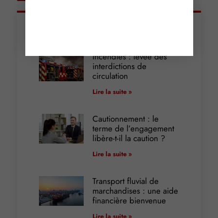
Articles récents
Incendies : levée des
interdictions de
circulation
Lire la suite »
Cautionnement : le
terme de l’engagement
libère-t-il la caution ?
Lire la suite »
Transport fluvial de
marchandises : une aide
financière bienvenue
Lire la suite »