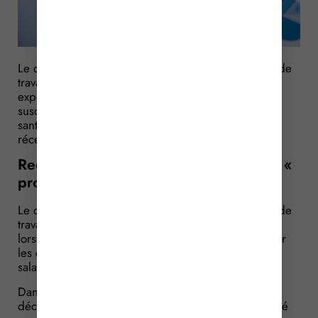
Le comité d’hygiène, de sécurité et des conditions de
travail (CHSCT) peut solliciter l’intervention d’un
expert, notamment en cas de « projet important »,
susceptible d’impacter les conditions de travail, la
santé ou la sécurité des salariés. Dans 2 affaires
récentes, le juge a tenté de préciser cette notion.
Recours à expertise possible en cas de «
projet important »
Le comité d’hygiène, de sécurité et des conditions de
travail a la possibilité de recourir à une expertise
lorsqu’un projet important est susceptible d’impacter
les conditions de travail, la santé ou la sécurité des
salariés.
Dans 2 affaires récentes, alors que 2 CHSCT ont
décidé de recourir à une expertise, le juge a précisé