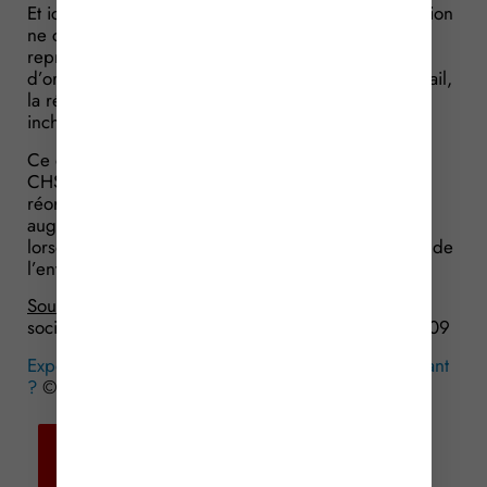
Et ici aussi, le juge a souligné que cette réorganisation
ne constituait pas un projet important puisqu’il ne
représentait qu’un simple changement
d’organigramme et de management. Le lieu de travail,
la rémunération et le métier des salariés restaient
inchangés.
Ce qu’il faut retenir de ces 2 affaires, c’est qu’un
CHSCT n’a pas à recourir à un expert lorsque la
réorganisation de l’activité n’entraîne pas une
augmentation notable de la charge de travail ou
lorsqu’elle se contente de modifier l’organigramme de
l’entreprise.
Source :
Arrêts de la Cour de Cassation, chambre
sociale, du 12 avril 2016, n° 14-29247 et n° 14-23809
Expertise du CHSCT : qu’est-ce qu’un projet important
?
© Copyright WebLex – 2016
Retour aux
actualités