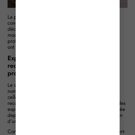
La profession d’expert-comptable est ouverte à la
concurrence et elle l’est encore plus depuis le 24
décembre 2016. Depuis cette date, en effet, les
modalités de reconnaissance des qualifications
professionnelles des experts-comptables européens
ont été assouplies. Dans quelle mesure ?
Experts-comptables européens : une
reconnaissance des qualifications
professionnelles simplifiées !
Le droit de l’Union européenne impacte de
nombreuses branches professionnelles, y compris
celles des experts-comptables. C’est ainsi que la
reconnaissance des qualifications professionnelles des
experts-comptables européens en France est modifiée
depuis le 24 décembre 2016, suite à la transposition
d’une directive européenne.
Concrètement, cette modification prévoit qu’un expert-