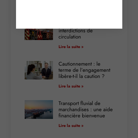
Articles récents
Incendies : levée des
interdictions de
circulation
Lire la suite »
Cautionnement : le
terme de l’engagement
libère-t-il la caution ?
Lire la suite »
Transport fluvial de
marchandises : une aide
financière bienvenue
Lire la suite »