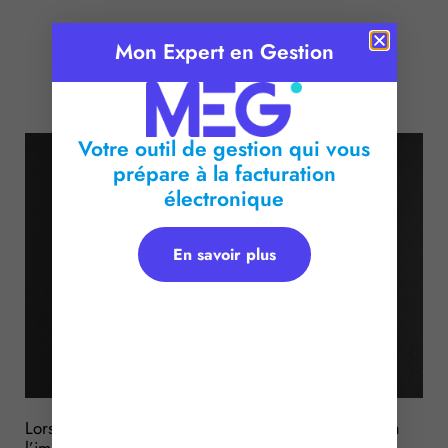
Mon Expert en Gestion
Publié le :
21 février 2017
Temps de lecture :
< 1
minute
Votre outil de gestion qui vous
prépare à la facturation
électronique
En savoir plus
Lorsque la vente d’un bien immobilier est soumise à