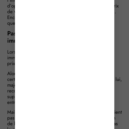
l’impôt, le gain imposable peut faire l’objet
d’optimisations fiscales : minoration « fiscale » du prix
de vente, majoration « fiscale » du prix d’acquisition.
Encore que cela dépende du bien immobilier en
question…
Pas d’optimisation fiscale pour un
immeuble « Malraux » !
Lors de la vente d’un bien immobilier, la plus-value
immobilière brute est égale à la différence entre le
prix de cession et le prix d’acquisition.
Alors que le prix de vente peut être diminué de
certains frais, le prix d’acquisition peut être, quant à lui,
majoré des dépenses de construction, de
reconstruction, d’agrandissement ou d’amélioration,
supportées par le vendeur et réalisées par une
entreprise.
Mais cela suppose que ces dépenses de travaux n’aient
pas été déjà prises en compte pour la détermination
de l’impôt sur le revenu et qu’elles ne présentent pas