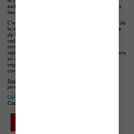
le caractère de dépenses locatives. Sont donc ainsi
exclues les dépenses de travaux qui ont été déduites
des revenus pour le calcul de l’impôt.
C’est justement ce qui vient d’être précisé à propos de
la revente d’un bien immobilier placé sous le régime
de la défiscalisation Malraux. Pour rappel, dans le
cadre de ce régime, les travaux de restauration
immobilière ouvrent droit, sous conditions, à une
réduction d’impôt. Ils ne peuvent dès lors pas être pris
en compte pour optimiser le calcul de la plus-value
imposable réalisée lors de la vente de l’immeuble
concerné.
Source :
Réponse ministérielle Eblé, Sénat, du 12
janvier 2017, n° 21771
Défiscalisation Malraux : 1 seul avantage fiscal !
©
Copyright WebLex – 2016
Retour aux
actualités