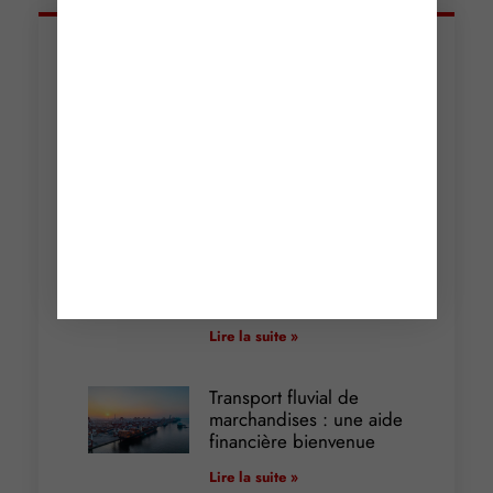
Articles récents
Incendies : levée des
interdictions de
circulation
Lire la suite »
Cautionnement : le
terme de l’engagement
libère-t-il la caution ?
Lire la suite »
Transport fluvial de
marchandises : une aide
financière bienvenue
Lire la suite »