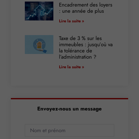
Encadrement des loyers
: une année de plus
Lire la suite »
Taxe de 3 % sur les
immeubles : jusqu’où va
la tolérance de
l’administration ?
Lire la suite »
Envoyez-nous un message