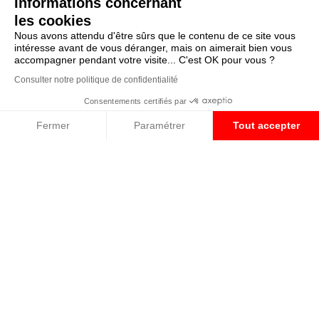
Informations concernant
terme de l’engagement
libère-t-il la caution ?
les cookies
Nous avons attendu d'être sûrs que le contenu de ce site vous
Lire la suite »
intéresse avant de vous déranger, mais on aimerait bien vous
accompagner pendant votre visite... C'est OK pour vous ?
Transport fluvial de
Consulter notre politique de confidentialité
marchandises : une aide
Consentements certifiés par
financière bienvenue
Fermer
Paramétrer
Tout accepter
Lire la suite »
Plateforme de Gestion du Consentement : Personnalisez vos O
Axeptio consent
Encadrement des loyers
Notre plateforme vous permet d'adapter et de gérer vos paramètr
: une année de plus
Lire la suite »
Taxe de 3 % sur les
immeubles : jusqu’où va
la tolérance de
l’administration ?
Lire la suite »