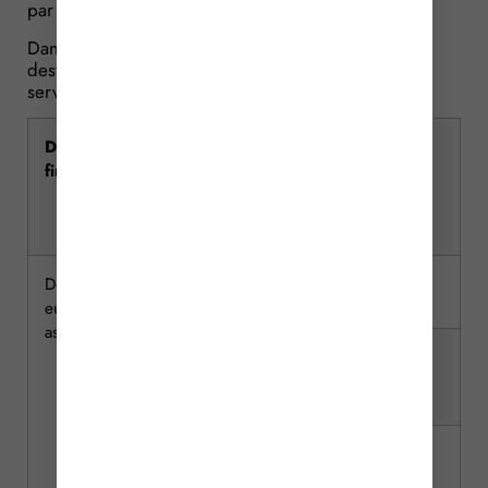
par la loi de finances elle-même.
Dans ce cadre, il est déterminé en fonction de la
destination finale du passager et de la catégorie de
service, selon les modalités suivantes :
Destination
Catégorie de
Tarif (en
finale
service
euros)
Destination
Normale
7,4
européenne ou
assimilée
Avec services
30
additionnels
Aéronef d’affaires
210
avec