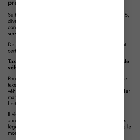
précisions
Suite à la publication de la loi de finances pour 2025,
diverses modifications ont été mises en place
concernant certaines impositions sur les biens et les
services.
Des précisions viennent d’être apportées concernant
certaines d’entre elles.
Taxe annuelle incitative relative à l’acquisition de
véhicules légers à faibles émissions
Pour rappel, la loi de finances pour 2025 a créé une
taxe annuelle incitative relative à l’acquisition de
véhicules légers à faibles émissions due, depuis le 1er
mars 2025, par les entreprises qui disposent d’une
flotte comprenant au moins 100 véhicules.
Il vient d’être précisé que la déclaration de la taxe
annuelle incitative relative à l’acquisition de véhicules
légers à faibles émissions doit faire apparaître, outre le
montant dû :