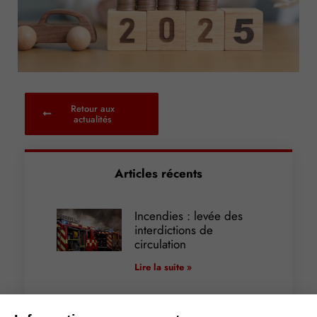
Retour aux
actualités
Articles récents
Incendies : levée des
interdictions de
circulation
Lire la suite »
Cautionnement : le