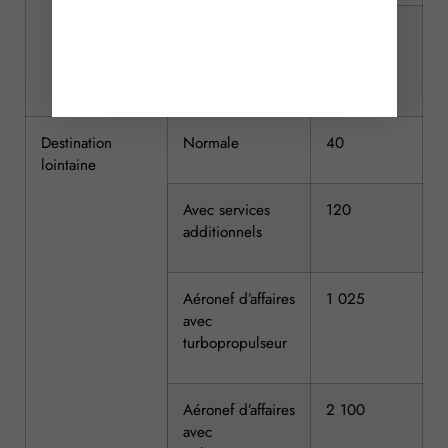
Aéronef d’affaires
1 015
avec
turboréacteur
Destination
Normale
40
lointaine
Avec services
120
additionnels
Aéronef d’affaires
1 025
avec
turbopropulseur
Aéronef d’affaires
2 100
avec