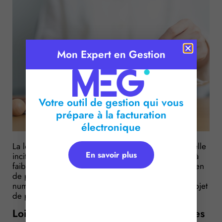
Mon Expert en Gestion
Votre outil de gestion qui vous
prépare à la facturation
électronique
La loi de finances pour 2025 a créé une taxe annuelle
En savoir plus
incitative relative à l’acquisition de véhicules légers à
faibles émission, revisité la taxe sur le transport aérien
de passager, assoupli le régime de la taxe sur le
numérique… Des mesures qui viennent de faire l’objet
de précisions : lesquelles ?
Lois de finances 2025 : c’est l’heure des