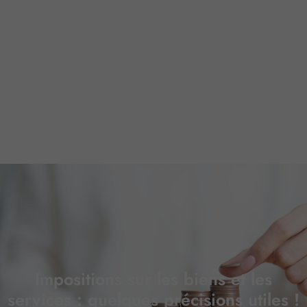
Impositions sur les biens et les
services : quelques précisions utiles !