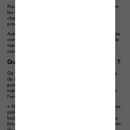
Pour autant, parce qu’elle a pour objectif de protéger
les franchisés en leur permettant, notamment, de
changer plus facilement d’enseigne, il serait contre-
productif d’exclure les services de son application.
Autrement dit, peut être qualifié comme « magasin de
commerce de détail » aussi bien l’activité de vente de
marchandises que celle de services proposés aux
consommateurs.
Question no 2 : la clause est-elle valide ?
De toutes manières, selon le franchiseur, ces clauses
de non-affiliation n’en demeurent pas moins valides
puisqu’elles respectent les exigences de la loi en
matière de limitation géographique et temporelle de
l’engagement.
« Non ! », contredit l’ancienne franchisée : les clauses
prévoyaient que l’engagement devait s’appliquer à
toute personne physique ou morale ayant exercé des
fonctions dans ou pour la société pendant l’application
du contrat de franchise ainsi qu’à leurs ayants-cause.