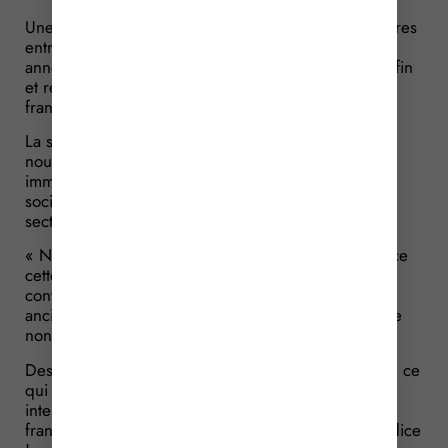
Une société de transactions et de gestion immobilières
entre dans un réseau de franchise. Après plusieurs
années de partenariat, la société décide d’y mettre fin
et résilie l’ensemble de ses contrats avec son
franchiseur.
La société anciennement franchisée apporte à une
nouvelle société son « activité de transaction
immobilière ». Une fois cette opération faite, les 2
sociétés intègrent un autre réseau de franchise du
secteur de l’immobilier.
« Non ! », s’oppose l’ancien franchiseur qui dénonce
cette affiliation à un réseau concurrent. En effet, les
contrats de franchise signés avec la société
anciennement franchisée comportent des clauses de
non-affiliation.
Des clauses que la société n’a donc pas respectées, ce
qui l’oblige à cesser ces relations commerciales
interdites par contrat et à verser à son ancien
franchiseur des indemnités pour réparer son préjudice