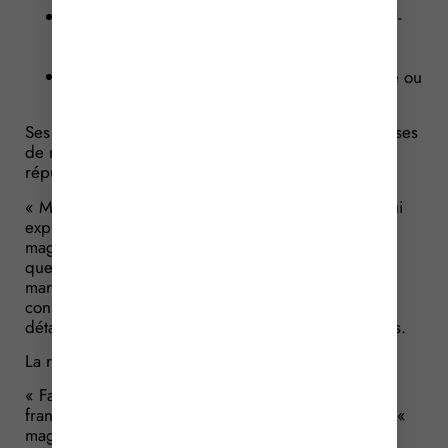
elle est indispensable à la protection du savoir-
faire substantiel, spécifique et secret transmis
dans le cadre du contrat ;
sa durée n’excède pas un an après l’échéance ou
la résiliation du contrat.
Ses critères n’étant pas tous respectés dans les clauses
de non-affiliation ici, la société estime qu’elles sont
réputées non-écrites.
« Mauvais argument », selon l’ancien franchiseur qui
explique que ces critères sont applicables aux
magasins de commerce de détail. Or, ici, il est
question d’agences immobilières où aucune
marchandise n’est vendue au consommateur. Par
conséquent, l’activité n’étant pas un commerce de
détail, les règles décrites ici ne sont pas applicables.
La réponse du juge
« Faux ! », tranche le juge en faveur de l’ancienne
franchisée. Certes, la loi ne définit pas la notion de «
magasin de commerce de détail ».