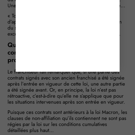
Une application beaucoup trop large pour être licite…
« Totalement ! », confirme le juge : un tel champ
d’application n’était pas indispensable à la protection
du savoir-faire du franchiseur et portait une atteinte
excessive au libre exercice de l’activité du franchisé.
Question no 3 : et pour les clauses de
contrats signés avant ces règles
protectrices ?
Le franchiseur fait remarquer que, si une partie des
contrats signés avec son ancien franchisé a été signée
après l’entrée en vigueur de cette loi, une autre partie
a été signée avant. Or, en principe, la loi n’est pas
rétroactive, c’est-à-dire qu’elle ne s’applique que pour
les situations intervenues après son entrée en vigueur.
Puisque ces contrats sont antérieurs à la loi Macron, les
clauses de non-affiliation qu’ils contiennent ne sont pas
régies par la loi sur les conditions cumulatives
détaillées plus haut…