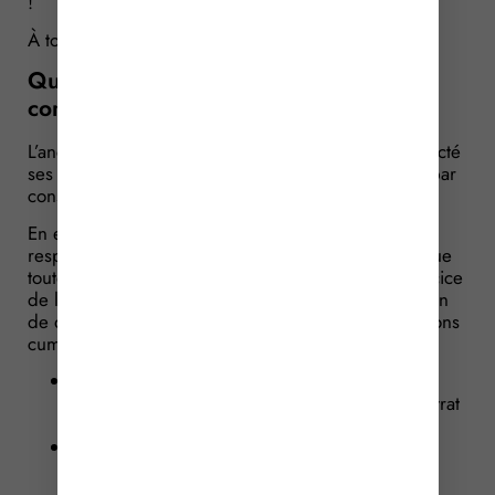
!
À tort ou à raison ?
Question no 1 : qu’est-ce qu’un
commerce de détail ?
L’ancienne franchisée ne nie pas ne pas avoir respecté
ses clauses, mais elles sont, à ses yeux, illicites et, par
conséquent, réputées non-écrites.
En effet, toujours selon la société, ces clauses ne
respectent pas la loi dite « Macron » qui indique que
toute stipulation venant restreindre la liberté d’exercice
de l’activité commerciale de l’exploitant d’un magasin
de détail doit obligatoirement respectée les conditions
cumulatives suivantes :
elle concerne les biens et services en
concurrence avec ceux qui font l’objet du contrat
entre le franchiseur et le franchisé ;
elle est limitée aux terrains et locaux à partir
desquels l’exploitant a exercé son activité
pendant la durée du contrat ;