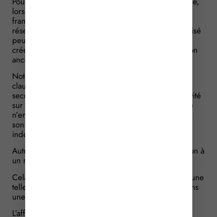
Pour rappel, une clause de non-affiliation prévoit que,
lorsque le franchisé quitte le réseau de son
franchiseur, il s’engage à ne pas s’affilier à un autre
réseau concurrent pour un certain temps. Le franchisé
peut également prendre l’engagement de ne pas
créer son propre réseau qui ferait concurrence à son
ancien franchiseur.
Notez qu’une clause de non-affiliation n’est pas une
clause de non-concurrence. En effet, tandis que la
seconde interdit à une personne d’exercer son activité
sur un territoire et une période donnés, la première
n’empêche aucunement l’ancien franchisé d’exercer
son activité, pour autant que ce soit de manière
indépendante.
Autrement dit, l’interdiction est centrée sur l’adhésion à
un réseau concurrent.
Cela étant, quelles sont les conditions de validité d’une
telle clause ? Cette question s’est posée au juge dans
une affaire récente.
L’affaire