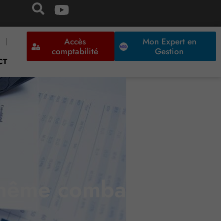
Accès
Mon Expert en
comptabilité
Gestion
CT
 même combat !