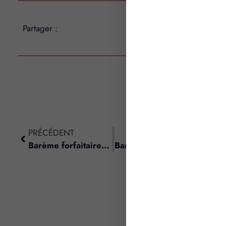
Partager :
PRÉCÉDENT
SUIVANT
Barème forfaitaire avantage en nature nourriture
Barème indemnités forfaitaires grands déplacements pour la Métropole