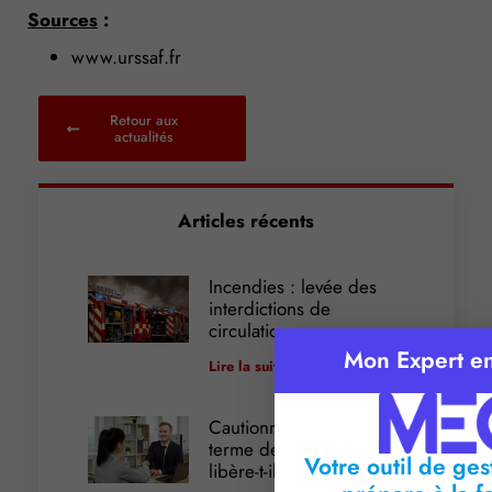
Sources
:
www.urssaf.fr
Retour aux
actualités
Articles récents
Incendies : levée des
interdictions de
circulation
Mon Expert e
Lire la suite »
Cautionnement : le
terme de l’engagement
Votre outil de ges
libère-t-il la caution ?