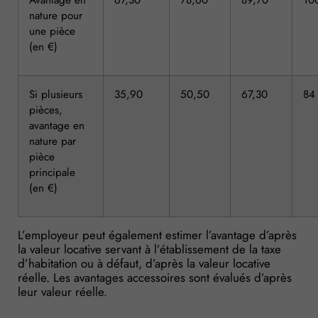
Avantage en
67,30
78,60
89,70
10
nature pour
une pièce
(en €)
Si plusieurs
35,90
50,50
67,30
84
pièces,
avantage en
nature par
pièce
principale
(en €)
L’employeur peut également estimer l’avantage d’après
la valeur locative servant à l’établissement de la taxe
d’habitation ou à défaut, d’après la valeur locative
réelle. Les avantages accessoires sont évalués d’après
leur valeur réelle.