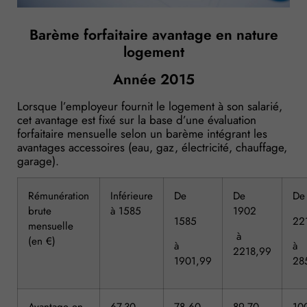
Barème forfaitaire avantage en nature
logement
Année 2015
Lorsque l’employeur fournit le logement à son salarié,
cet avantage est fixé sur la base d’une évaluation
forfaitaire mensuelle selon un barème intégrant les
avantages accessoires (eau, gaz, électricité, chauffage,
garage).
Rémunération
Inférieure
De
De
De
brute
à 1585
1902
1585
22
mensuelle
à
(en €)
à
à
2218,99
1901,99
28